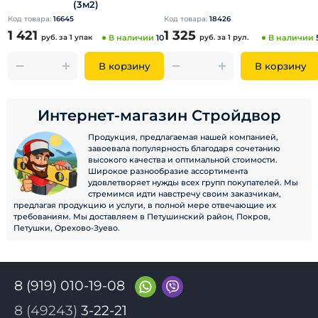
(3м2)
Код товара:
16645
Код товара:
18426
1 421
1 325
руб.
за 1 упак
В наличии
10
руб.
за 1 рул.
В наличии
В корзину
В корзину
Интернет-магазин Стройдвор
Продукция, предлагаемая нашей компанией,
завоевала популярность благодаря сочетанию
высокого качества и оптимальной стоимости.
Широкое разнообразие ассортимента
удовлетворяет нужды всех групп покупателей. Мы
стремимся идти навстречу своим заказчикам,
предлагая продукцию и услуги, в полной мере отвечающие их
требованиям. Мы доставляем в Петушинский район, Покров,
Петушки, Орехово-Зуево.
8 (919) 010-19-08
8 (49243)
3-22-21