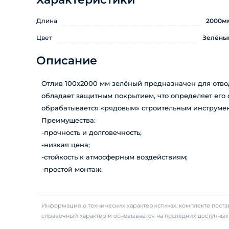
Длина
2000м
Цвет
Зелёны
Описание
Отлив 100x2000 мм зелёный предназначен для отво
обладает защитным покрытием, что определяет его с
обрабатывается «рядовым» строительным инструмент
Преимущества:
-прочность и долговечность;
-низкая цена;
-стойкость к атмосферным воздействиям;
-простой монтаж.
Информация о технических характеристиках, комплекте постав
справочный характер и основывается на последних доступны