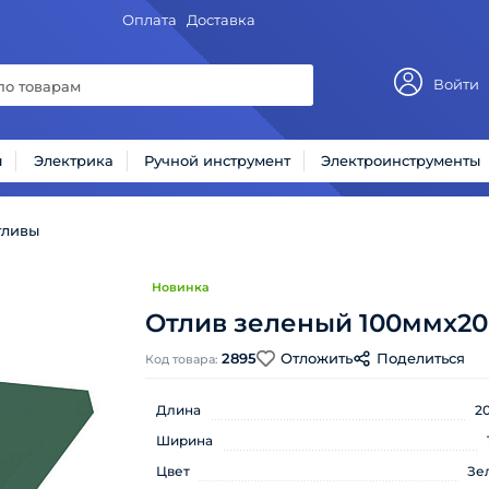
Оплата
Доставка
Войти
ы
Электрика
Ручной инструмент
Электроинструменты
тливы
Новинка
Отлив зеленый 100ммх2
2895
Отложить
Поделиться
Код товара:
Длина
2
Ширина
Цвет
Зе