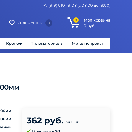
+7 (919) 010-19-08
(с 08:00 до 19:00)
Моя корзина
0
Отложенные
0
0
руб.
Крепёж
Пиломатериалы
Металлопрокат
000мм
000мм
362 руб.
100мм
за 1 шт
лёный
В наличии
28