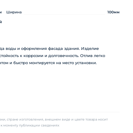
м
Ширина
100мм
й
да воды и оформления фасада здания. Изделие
тойкость к коррозии и долговечность. Отлив легко
ом и быстро монтируется на место установки.
ки, стране изготовления, внешнем виде и цвете товара носит
х к моменту публикации сведениях