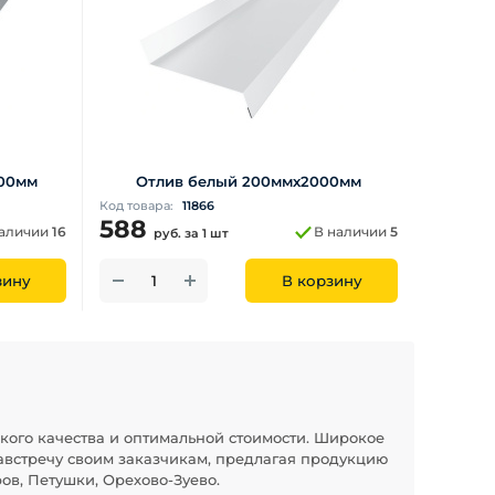
000мм
Отлив белый 200ммх2000мм
Код товара:
11866
588
наличии
16
В наличии
5
руб.
за 1 шт
зину
В корзину
кого качества и оптимальной стоимости. Широкое
австречу своим заказчикам, предлагая продукцию
ов, Петушки, Орехово-Зуево.