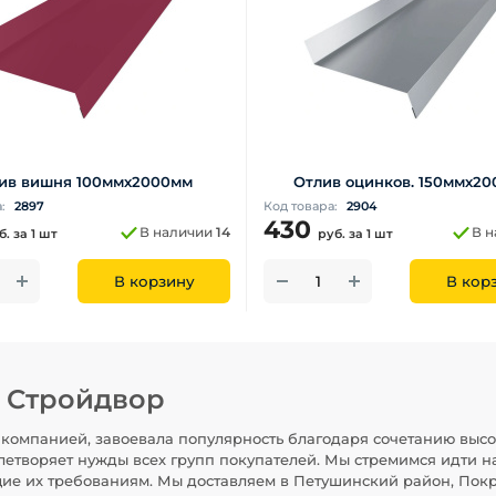
ив вишня 100ммх2000мм
Отлив оцинков. 150ммх2
а:
2897
Код товара:
2904
430
В наличии
14
В 
б.
за 1 шт
руб.
за 1 шт
В корзину
В кор
н Стройдвор
компанией, завоевала популярность благодаря сочетанию высо
летворяет нужды всех групп покупателей. Мы стремимся идти н
щие их требованиям. Мы доставляем в Петушинский район, Покр