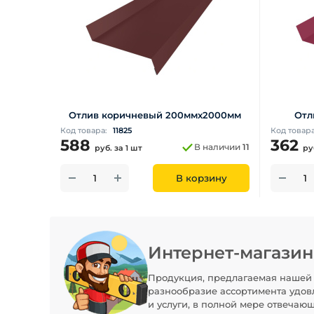
Отлив коричневый 200ммх2000мм
Отл
Код товара:
11825
Код товар
588
362
В наличии
11
руб.
за 1 шт
ру
В корзину
Интернет-магази
Продукция, предлагаемая нашей 
разнообразие ассортимента удов
и услуги, в полной мере отвечаю