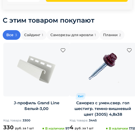
С этим товаром покупают
Все
Сайдинг
Саморезы для кровли
Планки
3
1
1
2
Хит
J-профиль Grand Line
Саморез с умен.свер. гол
Белый-3,00
шестигр. темно-вишневый
цвет (3005) 4,8х38
Код товара:
3300
Код товара:
3445
330
4
руб.
за 1 шт
В наличии
97
руб.
за 1 шт
В наличии
175