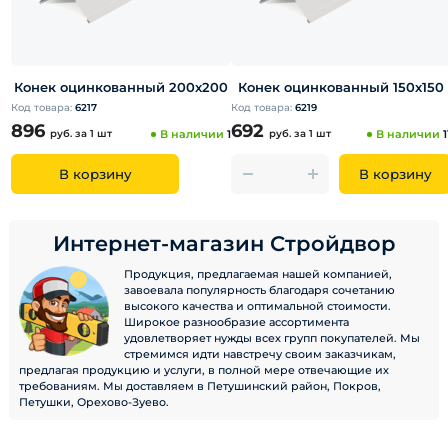
Конек оцинкованный 200х200
Конек оцинкованный 150х150
Код товара:
6217
Код товара:
6219
896
692
руб.
за 1 шт
В наличии
1
руб.
за 1 шт
В наличии
1
В корзину
В корзину
Интернет-магазин Стройдвор
Продукция, предлагаемая нашей компанией,
завоевала популярность благодаря сочетанию
высокого качества и оптимальной стоимости.
Широкое разнообразие ассортимента
удовлетворяет нужды всех групп покупателей. Мы
стремимся идти навстречу своим заказчикам,
предлагая продукцию и услуги, в полной мере отвечающие их
требованиям. Мы доставляем в Петушинский район, Покров,
Петушки, Орехово-Зуево.