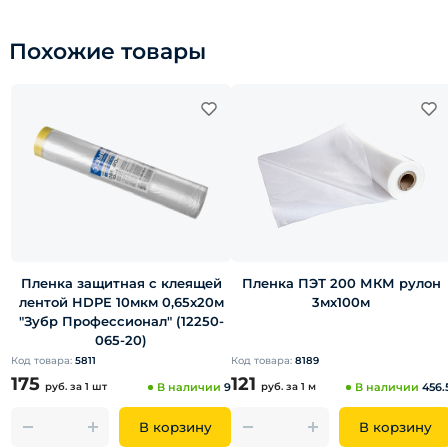
Похожие товары
Пленка защитная с клеящей
Пленка ПЭТ 200 МКМ рулон
лентой HDPE 10мкм 0,65х20м
3мх100м
"Зубр Профессионал" (12250-
065-20)
Код товара:
5811
Код товара:
8189
175
121
руб.
за 1 шт
В наличии
9
руб.
за 1 м
В наличии
456.
В корзину
В корзину