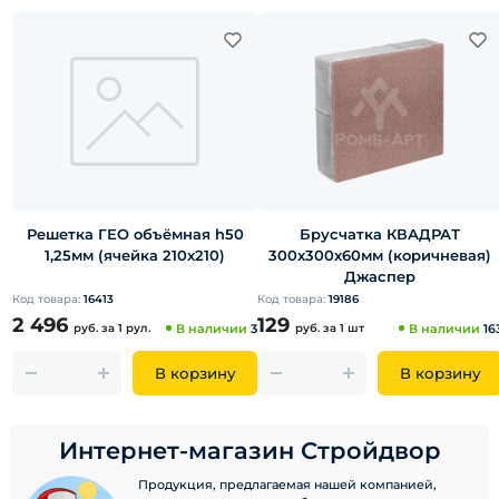
Решетка ГЕО объёмная h50
Брусчатка КВАДРАТ
1,25мм (ячейка 210х210)
300х300х60мм (коричневая)
Джаспер
Код товара:
16413
Код товара:
19186
2 496
129
руб.
за 1 рул.
В наличии
3
руб.
за 1 шт
В наличии
16
В корзину
В корзину
Интернет-магазин Стройдвор
Продукция, предлагаемая нашей компанией,