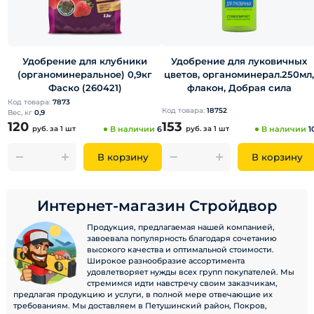
Удобрение для клубники
Удобрение для луковичных
(органоминеральное) 0,9кг
цветов, органоминерал.250мл,
Фаско (260421)
флакон, Добрая сила
Код товара:
7873
Код товара:
18752
Вес, кг
0,9
120
153
руб.
за 1 шт
В наличии
6
руб.
за 1 шт
В наличии
1
В корзину
В корзину
Интернет-магазин Стройдвор
Продукция, предлагаемая нашей компанией,
завоевала популярность благодаря сочетанию
высокого качества и оптимальной стоимости.
Широкое разнообразие ассортимента
удовлетворяет нужды всех групп покупателей. Мы
стремимся идти навстречу своим заказчикам,
предлагая продукцию и услуги, в полной мере отвечающие их
требованиям. Мы доставляем в Петушинский район, Покров,