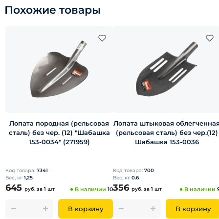
Похожие товары
Лопата породная (рельсовая
Лопата штыковая облегченна
сталь) без чер. (12) "Шабашка
(рельсовая сталь) без чер.(12)
153-0034" (271959)
Шабашка 153-0036
Код товара:
7341
Код товара:
700
Вес, кг
1,25
Вес, кг
0.6
645
356
руб.
за 1 шт
В наличии
10
руб.
за 1 шт
В наличии
В корзину
В корзину