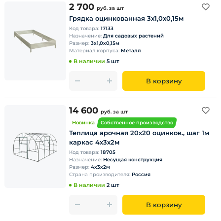
2 700
руб.
за шт
Грядка оцинкованная 3х1,0х0,15м
Код товара:
17133
Назначение:
Для садовых растений
Размер:
3х1,0х0,15м
Материал корпуса:
Металл
В наличии
5 шт
В корзину
14 600
руб.
за шт
Новинка
Собственное производство
Теплица арочная 20х20 оцинков., шаг 1м
каркас 4х3х2м
Код товара:
18705
Назначение:
Несущая конструкция
Размер:
4х3х2м
Страна производителя:
Россия
В наличии
2 шт
В корзину