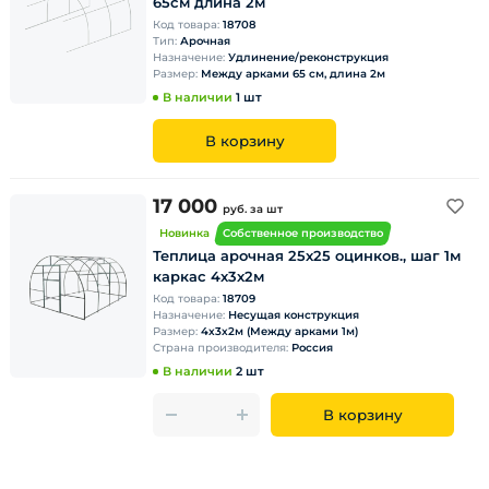
65см длина 2м
Код товара:
18708
Тип:
Арочная
Назначение:
Удлинение/реконструкция
Размер:
Между арками 65 см, длина 2м
В наличии
1 шт
В корзину
17 000
руб.
за шт
Новинка
Собственное производство
Теплица арочная 25х25 оцинков., шаг 1м
каркас 4х3х2м
Код товара:
18709
Назначение:
Несущая конструкция
Размер:
4х3х2м (Между арками 1м)
Страна производителя:
Россия
В наличии
2 шт
В корзину