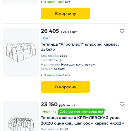
В наличии
1 шт
В корзину
26 405
руб.
за шт
Хит
Теплица "Агропласт" классик, каркас,
4х3х2м
Код товара:
5888
Тип:
Теплица
Назначение:
Несущая конструкция
Размер:
4х3х2м
В наличии
1 шт
В корзину
23 150
руб.
за шт
Новинка
Собственное производство
Теплица арочная КРЕМЛЕВСКАЯ усил.
20х20 оцинков., шаг 65см каркас 4х3х2м
Код товара:
13872