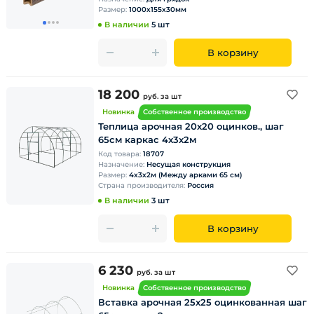
Размер:
1000х155х30мм
В наличии
5 шт
В корзину
18 200
руб.
за шт
Новинка
Собственное производство
Теплица арочная 20х20 оцинков., шаг
65см каркас 4х3х2м
Код товара:
18707
Назначение:
Несущая конструкция
Размер:
4х3х2м (Между арками 65 см)
Страна производителя:
Россия
В наличии
3 шт
В корзину
6 230
руб.
за шт
Новинка
Собственное производство
Вставка арочная 25х25 оцинкованная шаг