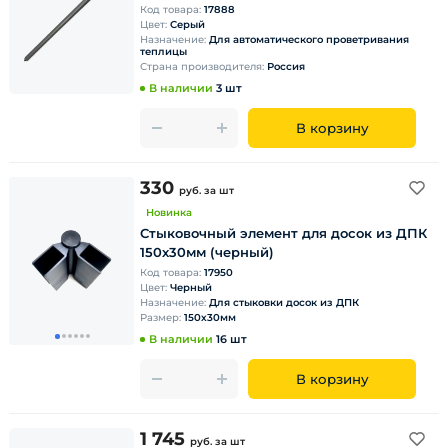
Код товара:
17888
Цвет:
Серый
Назначение:
Для автоматического проветривания
теплицы
Страна производителя:
Россия
В наличии
3 шт
В корзину
330
руб.
за шт
Новинка
Стыковочный элемент для досок из ДПК
150х30мм (черный)
Код товара:
17950
Цвет:
Черный
Назначение:
Для стыковки досок из ДПК
Размер:
150х30мм
В наличии
16 шт
В корзину
1 745
руб.
за шт