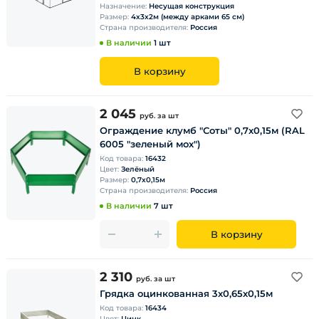
Назначение:
Несущая конструкция
Размер:
4х3х2м (между арками 65 см)
Страна производителя:
Россия
В наличии
1 шт
В корзину
2 045
руб.
за шт
Ограждение клумб "Соты" 0,7х0,15м (RAL
6005 "зеленый мох")
Код товара:
16432
Цвет:
Зелёный
Размер:
0,7х0,15м
Страна производителя:
Россия
В наличии
7 шт
В корзину
2 310
руб.
за шт
Грядка оцинкованная 3х0,65х0,15м
Код товара:
16434
Цвет:
Цинк