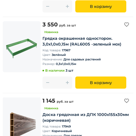
В корзину
3 550
руб.
за шт
Новинка
Грядка окрашенная односторон.
3,0х1,0х0,15м (RAL6005 -зеленый мох)
Код товара:
17967
Цвет:
Зелёный
Назначение:
Для садовых растений
Размер:
0,3х1,0х0,15м
В наличии
3 шт
В корзину
1 145
руб.
за шт
Новинка
Доска грядочная из ДПК 1000х155х30мм
(коричневая)
Код товара:
17949
Цвет:
Коричневый
Назначение:
Для грядок