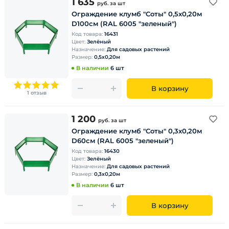
1 635
руб.
за шт
Ограждение клумб "Соты" 0,5х0,20м
D100см (RAL 6005 "зеленый")
Код товара:
16431
Цвет:
Зелёный
Назначение:
Для садовых растений
Размер:
0,5х0,20м
В наличии
6 шт
В корзину
1 отзыв
1 200
руб.
за шт
Ограждение клумб "Соты" 0,3х0,20м
D60см (RAL 6005 "зеленый")
Код товара:
16430
Цвет:
Зелёный
Назначение:
Для садовых растений
Размер:
0,3х0,20м
В наличии
6 шт
В корзину