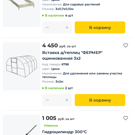
Назначение:
Для садовых растений
Размер:
3х0,7х0,15м
В наличии
4 шт
В корзину
4 450
руб.
за шт
Вставка д/теплиц "ФЕРМЕР"
оцинкованная 3х2
Код товара:
6798
Цвет:
Цинк
Назначение:
Для удлинения или замены участка
теплицы
Размер:
3х2м
В наличии
2 шт
В корзину
1 005
руб.
за шт
Новинка
Гидроцилиндр 300°С