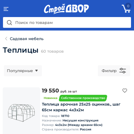
0
Садовая мебель
Теплицы
60
товаров
Популярные
Фильтр
19 550
руб.
за шт
Новинка
Собственное производство
Теплица арочная 25х25 оцинков., шаг
65см каркас 4х3х2м
Код товара:
18710
Назначение:
Несущая конструкция
Размер:
4х3х2м (Между арками 65см)
Страна производителя:
Россия