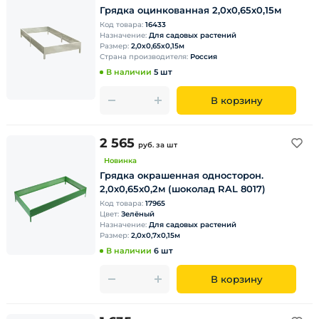
Грядка оцинкованная 2,0х0,65х0,15м
Код товара:
16433
Назначение:
Для садовых растений
Размер:
2,0х0,65х0,15м
Страна производителя:
Россия
В наличии
5 шт
В корзину
2 565
руб.
за шт
Новинка
Грядка окрашенная односторон.
2,0х0,65х0,2м (шоколад RAL 8017)
Код товара:
17965
Цвет:
Зелёный
Назначение:
Для садовых растений
Размер:
2,0х0,7х0,15м
В наличии
6 шт
В корзину