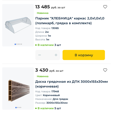
13 485
руб.
за шт
Новинка
Парник "ХЛЕБНИЦА" каркас 2,0х1,0х1,0
(поликарб, грядка в комплекте)
Код товара:
13065
Длина:
2м
Ширина:
1м
Высота:
1м
В наличии
3 шт
В корзину
3 430
руб.
за шт
Новинка
Доска грядочная из ДПК 3000х155х30мм
(коричневая)
Код товара:
17948
Цвет:
Коричневый
Назначение:
Для грядок
Размер:
3000х155х30мм
В наличии
5 шт