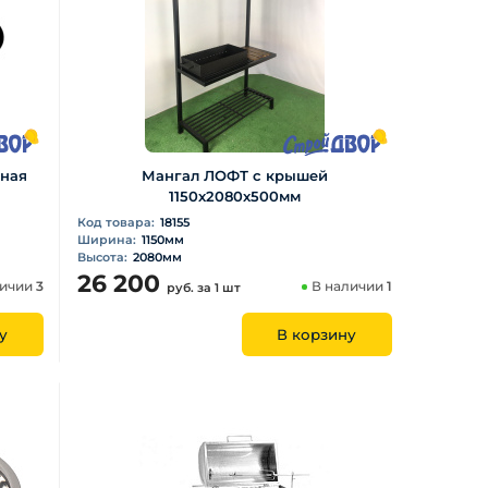
ьная
Мангал ЛОФТ с крышей
1150х2080х500мм
Код товара:
18155
Ширина:
1150мм
Высота:
2080мм
26 200
личии
3
В наличии
1
руб.
за 1 шт
у
В корзину