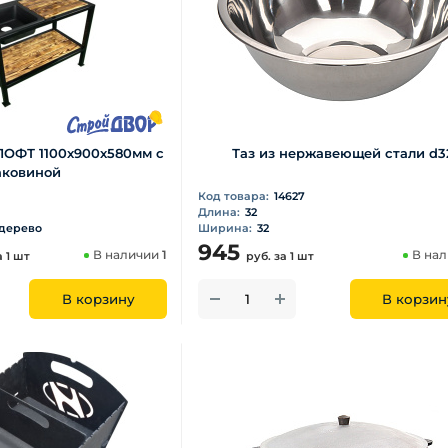
ЛОФТ 1100х900х580мм с
Таз из нержавеющей стали d3
аковиной
Код товара:
14627
Длина:
32
 дерево
Ширина:
32
945
В наличии
1
В на
а 1 шт
руб.
за 1 шт
В корзину
В корзин