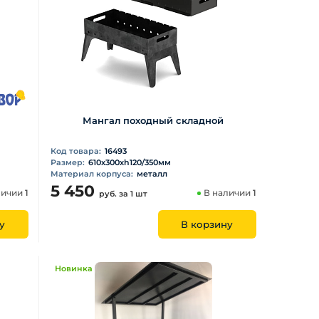
Мангал походный складной
Код товара:
16493
Размер:
610х300хh120/350мм
Материал корпуса:
металл
5 450
личии
1
В наличии
1
руб.
за 1 шт
у
В корзину
Новинка