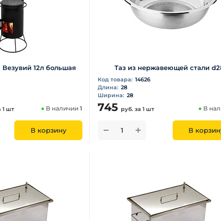
 Везувий 12л большая
Таз из нержавеющей стали d2
Код товара:
14626
Длина:
28
Ширина:
28
745
В наличии
1
В на
а 1 шт
руб.
за 1 шт
В корзину
В корзин