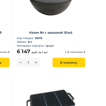
8
Казан 8л с крышкой (Бал)
Код товара:
16578
Объём:
8 л
Материал корпуса:
чугун
6 147
личии
3
В наличии
2
руб.
за 1 шт
у
В корзину