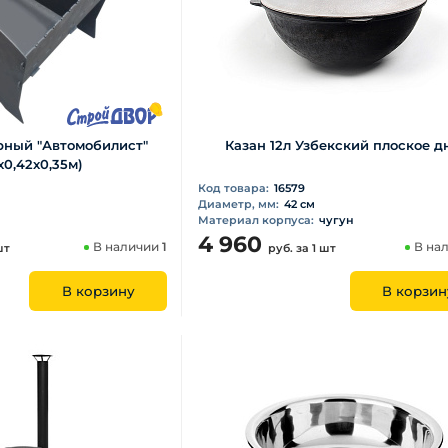
рный "Автомобилист"
Казан 12л Узбекский плоское д
х0,42х0,35м)
Код товара:
16579
Диаметр, мм:
42 см
Материал корпуса:
чугун
4 960
В наличии
1
В на
шт
руб.
за 1 шт
В корзину
В корзин