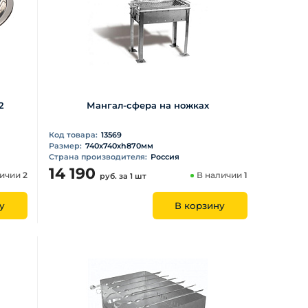
2
Мангал-сфера на ножках
Код товара:
13569
Размер:
740х740хh870мм
Страна производителя:
Россия
14 190
личии
2
В наличии
1
руб.
за 1 шт
у
В корзину