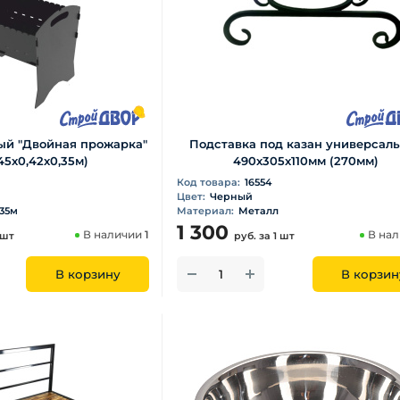
ый "Двойная прожарка"
Подставка под казан универсал
45х0,42х0,35м)
490х305х110мм (270мм)
Код товара:
16554
Цвет:
Черный
,35м
Материал:
Металл
1 300
В наличии
1
В на
 шт
руб.
за 1 шт
В корзину
В корзин