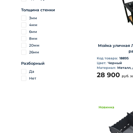
Толщина стенки
3мм
4мм
6мм
8мм
20мм
Мойка уличная 
р
26мм
Код товара:
18895
Разборный
Цвет:
Черный
Материал:
Металл,
Да
28 900
руб.
з
Нет
Новинка