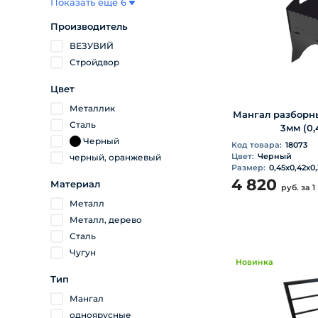
Показать еще 6
Производитель
ВЕЗУВИЙ
Стройдвор
Цвет
Металлик
Мангал разборн
Сталь
3мм (0,
Черный
Код товара:
18073
Цвет:
Черный
черный, оранжевый
Размер:
0,45х0,42х0
4 820
Материал
руб.
за 1
Металл
Металл, дерево
Сталь
Чугун
Новинка
Тип
Мангал
одноярусные