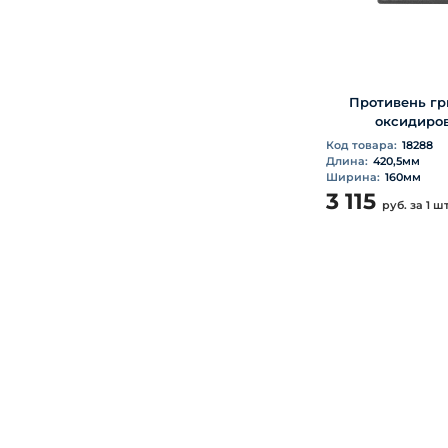
Противень гри
оксидиров
Код товара:
18288
Длина:
420,5мм
Ширина:
160мм
3 115
руб.
за 1 ш