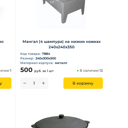
но
Мангал (4 шампура) на низких ножках
240х240х350
Код товара:
7884
Размер:
240х300х500
Материал корпуса:
металл
500
личии
1
В наличии
12
руб.
за 1 шт
у
В корзину