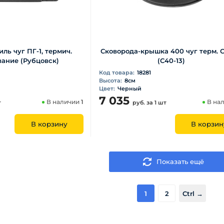
ль чуг ПГ-1, термич.
Сковорода-крышка 400 чуг терм.
ание (Рубцовск)
(С40-13)
Код товара:
18281
Высота:
8см
Цвет:
Черный
7 035
В наличии
1
В на
т
руб.
за 1 шт
В корзину
В корзин
Показать ещё
1
2
Ctrl →