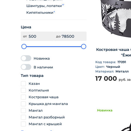
Шампуры, лопатки
17
Кипятильники
4
Цена
от
до
Костровая чаша 
"Ёжи
Новинка
Код товара:
17091
Цвет:
Черный
В наличии
Материал:
Металл
Тип товара
17 000
руб.
за
Казан
Коптильня
Костровая чаша
Крышка для мангала
Мангал
Новинка
Мангал разборный
Мангал с крышей