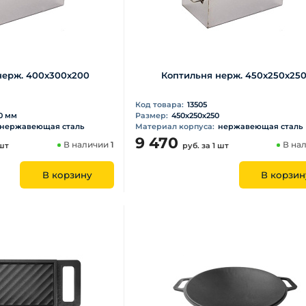
нерж. 400х300х200
Коптильня нерж. 450х250х25
Код товара:
13505
0 мм
Размер:
450х250х250
нержавеющая сталь
Материал корпуса:
нержавеющая сталь
9 470
В наличии
1
В на
 шт
руб.
за 1 шт
В корзину
В корзин