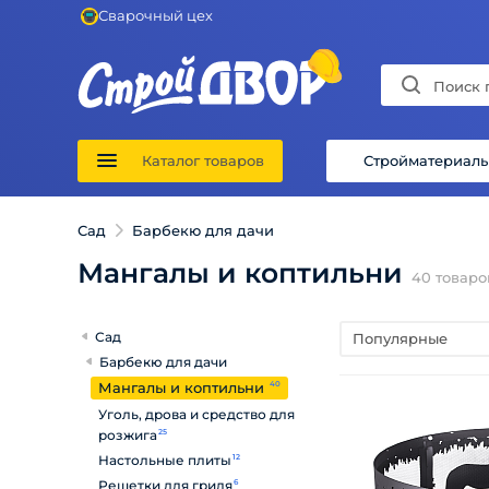
Сварочный цех
Каталог товаров
Стройматериал
Сад
Барбекю для дачи
Мангалы и коптильни
40
товаро
Сад
Популярные
Барбекю для дачи
Мангалы и коптильни
40
Уголь, дрова и средство для
розжига
25
Настольные плиты
12
Решетки для гриля
6