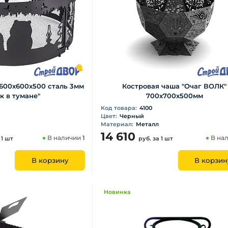
600х600х500 сталь 3мм
Костровая чаша "Очаг ВОЛК"
к в тумане"
700х700х500мм
Код товара:
4100
Цвет:
Черный
Материал:
Металл
14 610
В наличии
1
В на
 1 шт
руб.
за 1 шт
В корзину
В корзин
Новинка