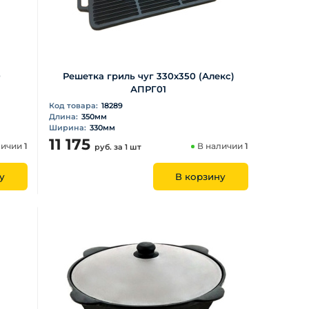
0
Решетка гриль чуг 330х350 (Алекс)
АПРГ01
Код товара:
18289
Длина:
350мм
Ширина:
330мм
11 175
личии
1
В наличии
1
руб.
за 1 шт
у
В корзину