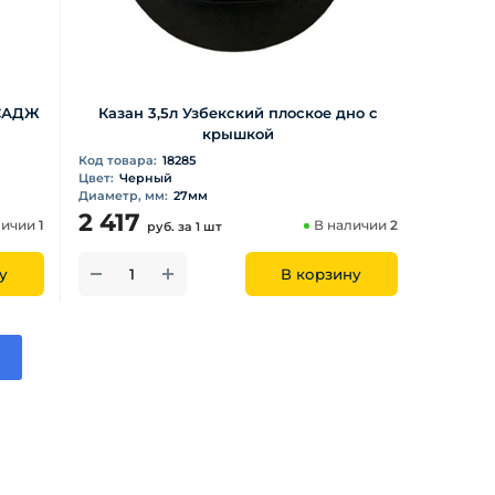
 САДЖ
Казан 3,5л Узбекский плоское дно с
крышкой
Код товара:
18285
Цвет:
Черный
Диаметр, мм:
27мм
2 417
личии
1
В наличии
2
руб.
за 1 шт
у
В корзину