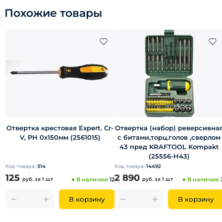
Похожие товары
Отвертка крестовая Expert. Cr-
Отвертка (набор) реверсивна
V, PH 0х150мм (2561015)
с битами,торц.голов ,сверлом
43 пред KRAFTOOL Kompakt
(25556-H43)
Код товара:
314
Код товара:
14492
125
2 890
руб.
за 1 шт
В наличии
12
руб.
за 1 шт
В наличии
В корзину
В корзину