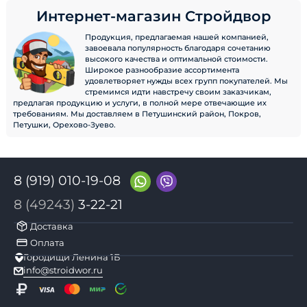
Интернет-магазин Стройдвор
Продукция, предлагаемая нашей компанией,
завоевала популярность благодаря сочетанию
высокого качества и оптимальной стоимости.
Широкое разнообразие ассортимента
удовлетворяет нужды всех групп покупателей. Мы
стремимся идти навстречу своим заказчикам,
предлагая продукцию и услуги, в полной мере отвечающие их
требованиям. Мы доставляем в Петушинский район, Покров,
Петушки, Орехово-Зуево.
8 (919) 010-19-08
8 (49243)
3-22-21
Доставка
Оплата
Городищи Ленина 1Б
info@stroidwor.ru