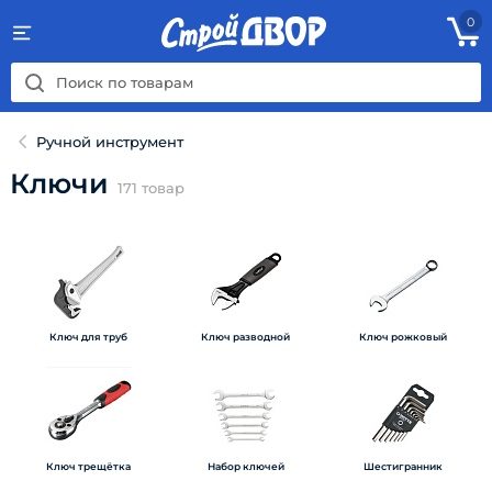
0
Ручной инструмент
Ключи
171
товар
Ключ для труб
Ключ разводной
Ключ рожковый
Ключ трещётка
Набор ключей
Шестигранник