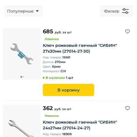
Популярные
Фильтр
685
руб.
за шт
Новинка
Ключ рожковый гаечный "СИБИН"
27х30мм (27014-27-30)
Код товара:
15561
Длина:
270мм
Цвет:
Хром
Материал:
CrV
В наличии
1 шт
В корзину
362
руб.
за шт
Новинка
Ключ рожковый гаечный "СИБИН"
24х27мм (27014-24-27)
Код товара:
18909