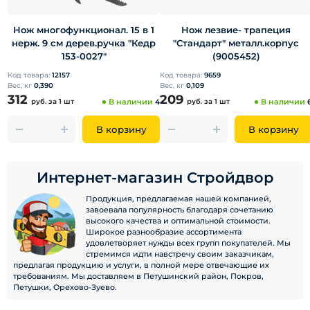
Нож многофункционал. 15 в 1
Нож лезвие- трапеция
нерж. 9 см дерев.ручка "Кедр
"Стандарт" металл.корпус
153-0027"
(9005452)
Код товара:
12157
Код товара:
9659
Вес, кг
0,390
Вес, кг
0,109
312
209
руб.
за 1 шт
В наличии
4
руб.
за 1 шт
В наличии
В корзину
В корзину
Интернет-магазин Стройдвор
Продукция, предлагаемая нашей компанией,
завоевала популярность благодаря сочетанию
высокого качества и оптимальной стоимости.
Широкое разнообразие ассортимента
удовлетворяет нужды всех групп покупателей. Мы
стремимся идти навстречу своим заказчикам,
предлагая продукцию и услуги, в полной мере отвечающие их
требованиям. Мы доставляем в Петушинский район, Покров,
Петушки, Орехово-Зуево.