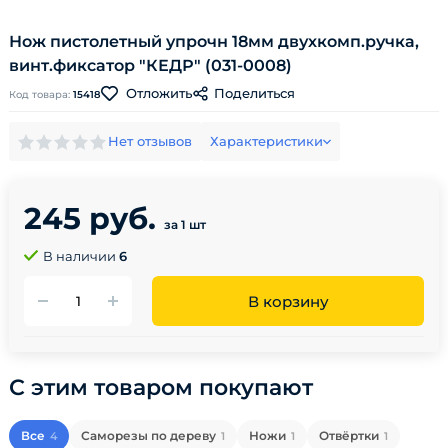
Нож пистолетный упрочн 18мм двухкомп.ручка,
винт.фиксатор "КЕДР" (031-0008)
Поделиться
Отложить
Код товара:
15418
Нет отзывов
Характеристики
245 руб.
за 1 шт
В наличии
6
В корзину
С этим товаром покупают
Все
Саморезы по дереву
Ножи
Отвёртки
4
1
1
1