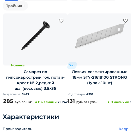
Тройник
1
Новинка
Хит
Саморез по
Лезвия сегментированные
гипсокар.острый,гол. потай-
18мм STY-21618100 STRONG
крест № 2,редкий
(1упак-10шт)
шаг(весовые) 3,5х35
Код товара:
3427
Код товара:
4592
285
131
руб.
за 1 кг
В наличии
25.242
руб.
за 1 упак
В наличии
Характеристики
Производитель
Кедр