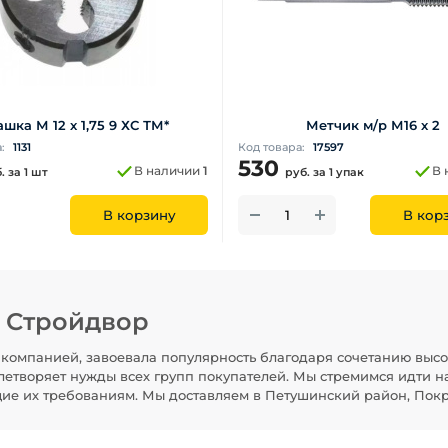
шка М 12 х 1,75 9 ХС ТМ*
Метчик м/р М16 х 2
а:
1131
Код товара:
17597
530
В наличии
1
В 
б.
за 1 шт
руб.
за 1 упак
В корзину
В кор
н Стройдвор
компанией, завоевала популярность благодаря сочетанию высо
летворяет нужды всех групп покупателей. Мы стремимся идти н
щие их требованиям. Мы доставляем в Петушинский район, Покр