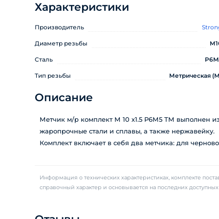
Характеристики
Производитель
Stron
Диаметр резьбы
М1
Сталь
P6M
Тип резьбы
Метрическая (М
Описание
Метчик м/р комплект М 10 х1.5 Р6М5 ТМ выполнен и
жаропрочные стали и сплавы, а также нержавейку.
Комплект включает в себя два метчика: для черново
Информация о технических характеристиках, комплекте постав
справочный характер и основывается на последних доступны