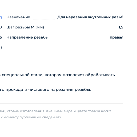
g
Назначение
Для нарезания внутренних резьб
0
Шаг резьбы М (мм)
1,5
5
Направление резьбы
правая
)
з специальной стали, которая позволяет обрабатывать
го прохода и чистового нарезания резьбы.
ки, стране изготовления, внешнем виде и цвете товара носит
х к моменту публикации сведениях