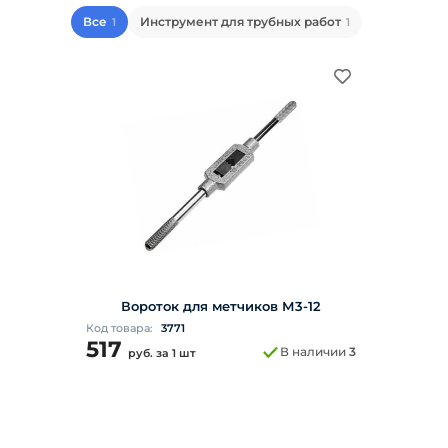
Все
Инструмент для трубных работ
1
1
Вороток для метчиков М3-12
Код товара:
3771
517
В наличии
3
руб.
за 1 шт