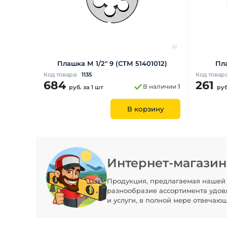
Плашка М 1/2" 9 (СТМ 51401012)
Пла
Код товара:
1135
Код товар
684
261
В наличии
1
руб.
за 1 шт
ру
В корзину
Интернет-магази
Продукция, предлагаемая нашей 
разнообразие ассортимента удов
и услуги, в полной мере отвечаю