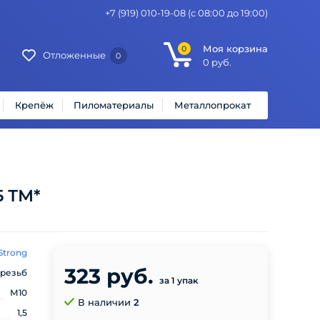
+7 (919) 010-19-08
(с 08:00 до 19:00)
Моя корзина
0
Отложенные
0
0
руб.
Крепёж
Пиломатериалы
Металлопрокат
5 ТМ*
Strong
323 руб.
 резьб
за 1 упак
М10
В наличии
2
1,5