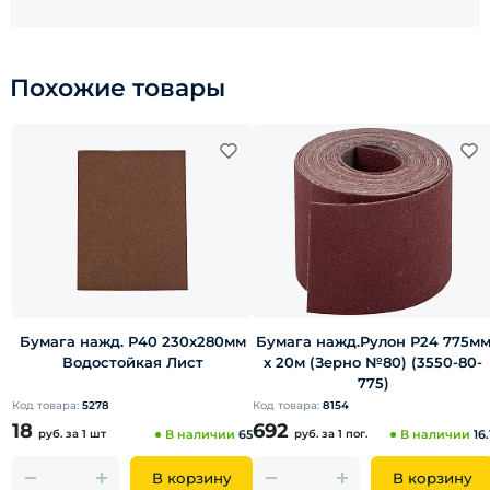
Похожие товары
Бумага нажд. Р40 230х280мм
Бумага нажд.Рулон Р24 775м
Водостойкая Лист
х 20м (Зерно №80) (3550-80-
775)
Код товара:
5278
Код товара:
8154
18
692
руб.
за 1 шт
В наличии
65
руб.
за 1 пог.
В наличии
16.
В корзину
В корзину