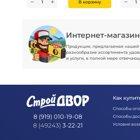
В корзину
Интернет-магази
Продукция, предлагаемая нашей 
разнообразие ассортимента удов
и услуги, в полной мере отвечаю
Как купить
Способы оп
8 (919) 010-19-08
Способы дос
Условия воз
8 (49243)
3-22-21