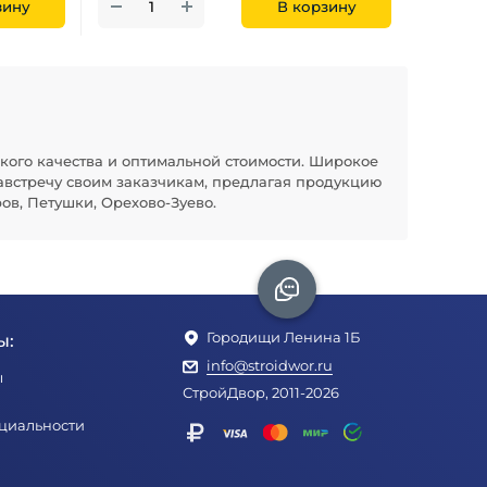
зину
В корзину
кого качества и оптимальной стоимости. Широкое
австречу своим заказчикам, предлагая продукцию
ов, Петушки, Орехово-Зуево.
Городищи Ленина 1Б
ы:
info@stroidwor.ru
ы
СтройДвор, 2011-2026
циальности