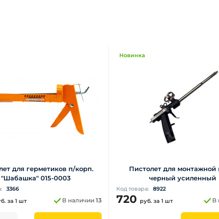
Новинка
лет для герметиков п/корп.
Пистолет для монтажной
"Шабашка" 015-0003
черный усиленный
а:
3366
Код товара:
8922
720
В наличии
13
В
уб.
за 1 шт
руб.
за 1 шт