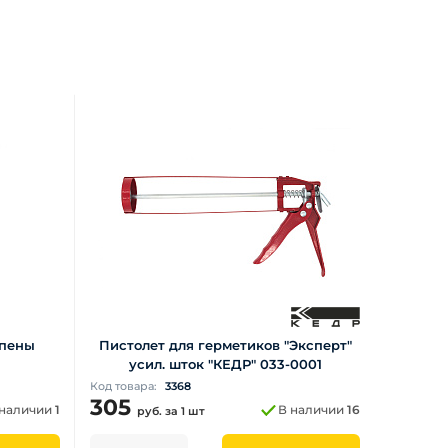
 пены
Пистолет для герметиков "Эксперт"
усил. шток "КЕДР" 033-0001
Код товара:
3368
305
 наличии
1
В наличии
16
руб.
за 1 шт