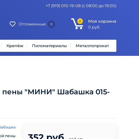
+7 (919) 010-19-08
(с 08:00 до 19:00)
Моя корзина
0
Отложенные
0
0
руб.
Крепёж
Пиломатериалы
Металлопрокат
 пены "МИНИ" Шабашка 015-
абашка
352 руб.
ой пены