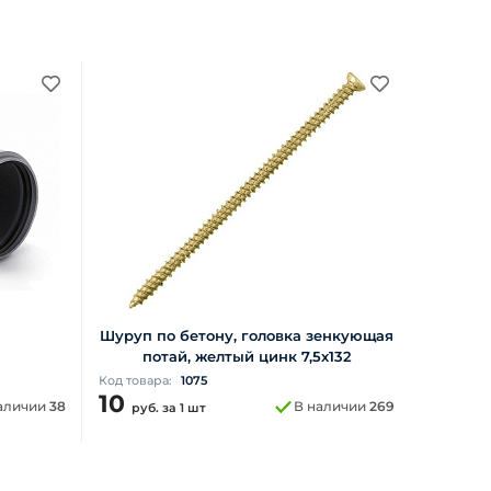
Шуруп по бетону, головка зенкующая
потай, желтый цинк 7,5х132
Код товара:
1075
10
аличии
38
В наличии
269
руб.
за 1 шт