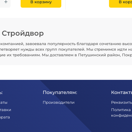
В корзину
В кор
н Стройдвор
компанией, завоевала популярность благодаря сочетанию высо
летворяет нужды всех групп покупателей. Мы стремимся идти н
щие их требованиям. Мы доставляем в Петушинский район, Покр
:
Покупателям:
Контакт
латы
Производители
Реквизит
тавки
Политика
конфиден
врата