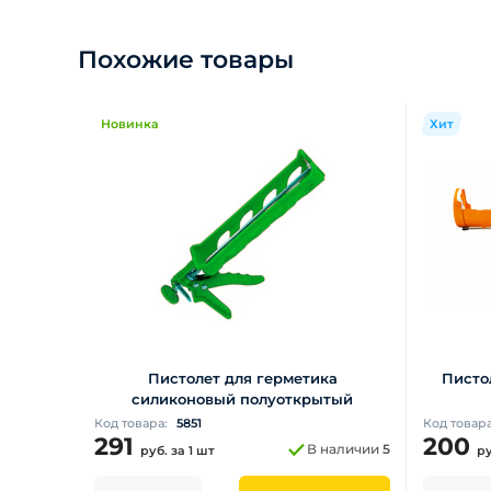
Похожие товары
Новинка
Хит
Пистолет для герметика
Писто
силиконовый полуоткрытый
Код товара:
5851
Код товар
291
200
В наличии
5
руб.
за 1 шт
р