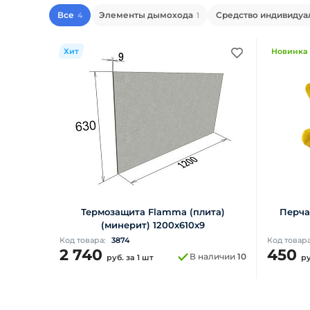
Все
Элементы дымохода
Средство индивидуа
4
1
Хит
Новинка
Термозащита Flamma (плита)
Перча
(минерит) 1200х610х9
Код товара:
3874
Код товар
2 740
450
В наличии
10
руб.
за 1 шт
р