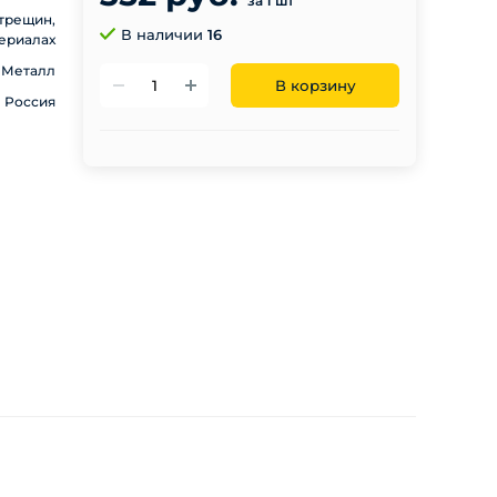
за 1 шт
 трещин,
В наличии
16
териалах
Металл
В корзину
Россия