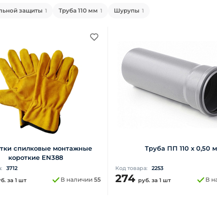
льной защиты
Труба 110 мм
Шурупы
1
1
1
тки спилковые монтажные
Труба ПП 110 x 0,50 м
короткие EN388
а:
3712
Код товара:
2253
274
В наличии
55
В н
уб.
за 1 шт
руб.
за 1 шт