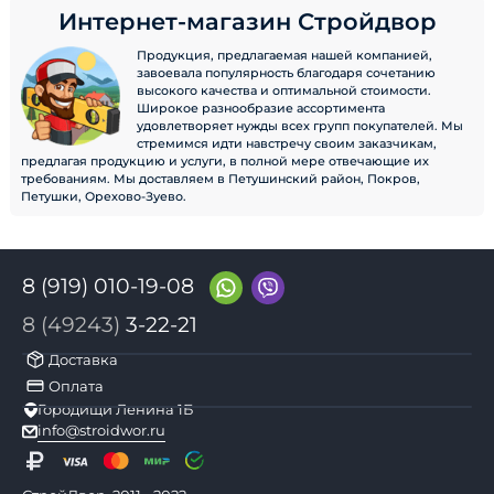
Интернет-магазин Стройдвор
Продукция, предлагаемая нашей компанией,
завоевала популярность благодаря сочетанию
высокого качества и оптимальной стоимости.
Широкое разнообразие ассортимента
удовлетворяет нужды всех групп покупателей. Мы
стремимся идти навстречу своим заказчикам,
предлагая продукцию и услуги, в полной мере отвечающие их
требованиям. Мы доставляем в Петушинский район, Покров,
Петушки, Орехово-Зуево.
8 (919) 010-19-08
8 (49243)
3-22-21
Доставка
Оплата
Городищи Ленина 1Б
info@stroidwor.ru