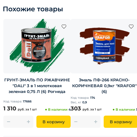
Похожие товары
ГРУНТ-ЭМАЛЬ ПО РЖАВЧИНЕ
Эмаль ПФ-266 КРАСНО-
"DALI" 3 в 1 молотковая
КОРИЧНЕВАЯ 0,9кг "KRAFOR"
зеленая 0,75 Л (6) Рогнеда
(6)
Код товара:
174
Код товара:
17666
Вес, кг
0,9
1 310
303
руб.
за 1 шт
В наличии
4
руб.
за 1 шт
В наличии
В корзину
В корзину