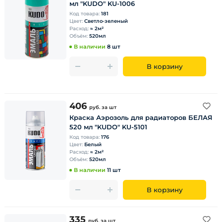
мл "KUDO" KU-1006
Код товара:
181
Цвет:
Светло-зеленый
Расход:
≈ 2м²
Объём:
520мл
В наличии
8 шт
В корзину
406
руб.
за шт
Краска Аэрозоль для радиаторов БЕЛАЯ
520 мл "KUDO" KU-5101
Код товара:
176
Цвет:
Белый
Расход:
≈ 2м²
Объём:
520мл
В наличии
11 шт
В корзину
335
руб.
за шт