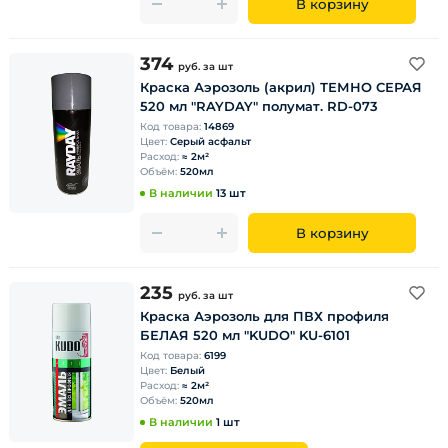
В корзину
374
руб.
за шт
Краска Аэрозоль (акрил) ТЕМНО СЕРАЯ
520 мл "RAYDAY" полумат. RD-073
Код товара:
14869
Цвет:
Серый асфальт
Расход:
≈ 2м²
Объём:
520мл
В наличии
13 шт
В корзину
235
руб.
за шт
Краска Аэрозоль для ПВХ профиля
БЕЛАЯ 520 мл "KUDO" KU-6101
Код товара:
6199
Цвет:
Белый
Расход:
≈ 2м²
Объём:
520мл
В наличии
1 шт