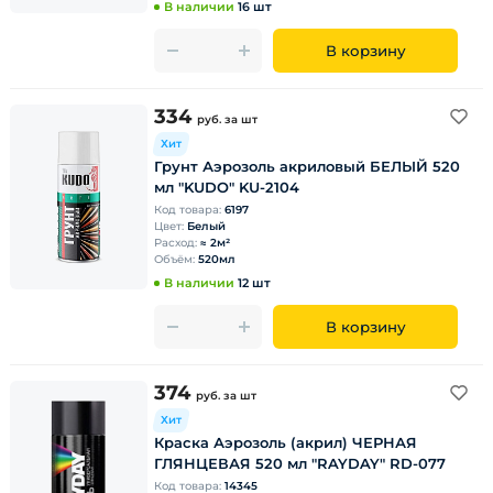
В наличии
16 шт
В корзину
334
руб.
за шт
Хит
Грунт Аэрозоль акриловый БЕЛЫЙ 520
мл "KUDO" KU-2104
Код товара:
6197
Цвет:
Белый
Расход:
≈ 2м²
Объём:
520мл
В наличии
12 шт
В корзину
374
руб.
за шт
Хит
Краска Аэрозоль (акрил) ЧЕРНАЯ
ГЛЯНЦЕВАЯ 520 мл "RAYDAY" RD-077
Код товара:
14345