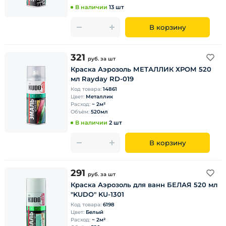
В наличии
13 шт
В корзину
321
руб.
за шт
Краска Аэрозоль МЕТАЛЛИК ХРОМ 520
мл Rayday RD-019
Код товара:
14861
Цвет:
Металлик
Расход:
~ 2м²
Объём:
520мл
В наличии
2 шт
В корзину
291
руб.
за шт
Краска Аэрозоль для ванн БЕЛАЯ 520 мл
"KUDO" KU-1301
Код товара:
6198
Цвет:
Белый
Расход:
~ 2м²