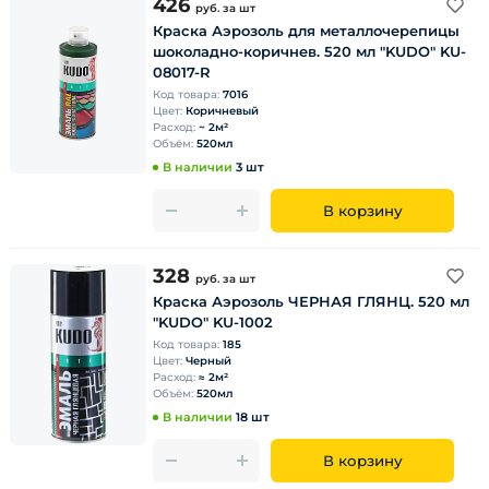
426
руб.
за шт
Краска Аэрозоль для металлочерепицы
шоколадно-коричнев. 520 мл "KUDO" KU-
08017-R
Код товара:
7016
Цвет:
Коричневый
Расход:
~ 2м²
Объём:
520мл
В наличии
3 шт
В корзину
328
руб.
за шт
Краска Аэрозоль ЧЕРНАЯ ГЛЯНЦ. 520 мл
"KUDO" KU-1002
Код товара:
185
Цвет:
Черный
Расход:
≈ 2м²
Объём:
520мл
В наличии
18 шт
В корзину