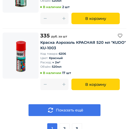
Объём:
520мл
В наличии
2 шт
В корзину
335
руб.
за шт
Краска Аэрозоль КРАСНАЯ 520 мл "KUDO"
KU-1003
Код товара:
6206
Цвет:
Красный
Расход:
≈ 2м²
Объём:
520мл
В наличии
17 шт
В корзину
Показать ещё
1
2
3