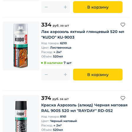
В корзину
334
руб.
за шт
Лак аэрозоль яхтный глянцевый 520 мл
"KUDO" KU-9003
Код товара:
6210
Цвет:
Лиственница
Расход:
≈ 2м²
Объём:
520мл
В наличии
7 шт
В корзину
374
руб.
за шт
Краска Аэрозоль (алкид) Черная матовая
RAL 9005 520 мл "RAYDAY" RD-052
Код товара:
8161
Цвет:
Черный матовый
Расход:
≈ 2м²
Объём:
520мл