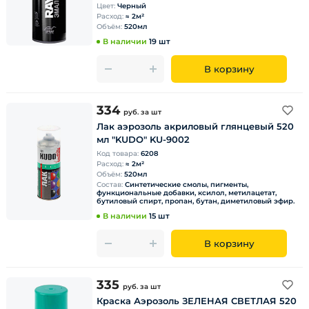
Цвет:
Черный
Расход:
≈ 2м²
Объём:
520мл
В наличии
19 шт
В корзину
334
руб.
за шт
Лак аэрозоль акриловый глянцевый 520
мл "KUDO" KU-9002
Код товара:
6208
Расход:
≈ 2м²
Объём:
520мл
Состав:
Синтетические смолы, пигменты,
функциональные добавки, ксилол, метилацетат,
бутиловый спирт, пропан, бутан, диметиловый эфир.
В наличии
15 шт
В корзину
335
руб.
за шт
Краска Аэрозоль ЗЕЛЕНАЯ СВЕТЛАЯ 520