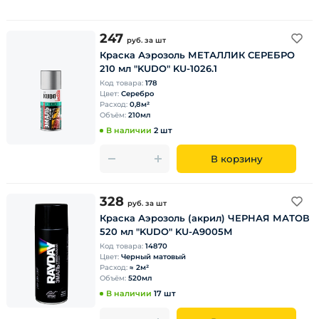
247
руб.
за шт
Краска Аэрозоль МЕТАЛЛИК СЕРЕБРО
210 мл "KUDO" KU-1026.1
Код товара:
178
Цвет:
Серебро
Расход:
0,8м²
Объём:
210мл
В наличии
2 шт
В корзину
328
руб.
за шт
Краска Аэрозоль (акрил) ЧЕРНАЯ МАТОВ
520 мл "KUDO" KU-A9005М
Код товара:
14870
Цвет:
Черный матовый
Расход:
≈ 2м²
Объём:
520мл
В наличии
17 шт