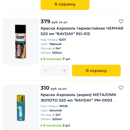
В корзину
379
руб.
за шт
Краска Аэрозоль термостойкая ЧЕРНАЯ
520 мл "RAYDAY" RD-013
Код товара:
6201
Цвет:
Черный
Расход:
≈ 2м²
Объём:
520мл
В наличии
7 шт
В корзину
310
руб.
за шт
Краска Аэрозоль (акрил) МЕТАЛЛИК
ЗОЛОТО 520 мл "RAYDAY" PМ-0003
Код товара:
15026
Цвет:
Золотой
Расход:
≈ 2м²
Объём:
520мл
В наличии
2 шт