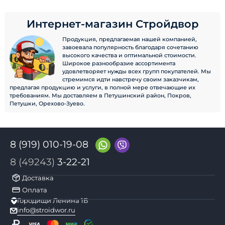
Интернет-магазин Стройдвор
Продукция, предлагаемая нашей компанией,
завоевала популярность благодаря сочетанию
высокого качества и оптимальной стоимости.
Широкое разнообразие ассортимента
удовлетворяет нужды всех групп покупателей. Мы
стремимся идти навстречу своим заказчикам,
предлагая продукцию и услуги, в полной мере отвечающие их
требованиям. Мы доставляем в Петушинский район, Покров,
Петушки, Орехово-Зуево.
8 (919) 010-19-08
8 (49243)
3-22-21
Доставка
Оплата
Городищи Ленина 1Б
info@stroidwor.ru