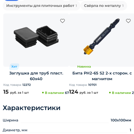
Инструменты для плиточных работ
Свёрла по металлу
1
1
Хит
Новинка
Заглушка для труб пласт.
Бита PH2-65 S2 2-х сторон. с
60х40
магнитом
Код товара:
12272
Код товара:
10701
15
124
руб.
за 1 шт
В наличии
67
руб.
за 1 шт
В наличии
2
Характеристики
Ширина
100х100мм
Диаметр, мм
1