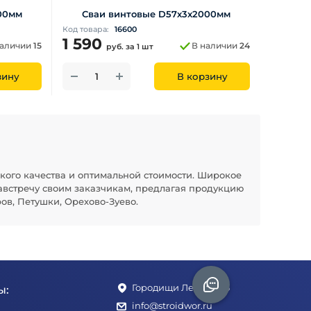
00мм
Сваи винтовые D57х3х2000мм
Код товара:
16600
1 590
наличии
15
В наличии
24
руб.
за 1 шт
зину
В корзину
кого качества и оптимальной стоимости. Широкое
австречу своим заказчикам, предлагая продукцию
ов, Петушки, Орехово-Зуево.
Городищи Ленина 1Б
ы:
info@stroidwor.ru