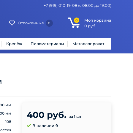
+7 (919) 010-19-08
(с 08:00 до 19:00)
Моя корзина
0
Отложенные
0
0
руб.
Крепёж
Пиломатериалы
Металлопрокат
м
00 мм
400 руб.
00 мм
за 1 шт
108
В наличии
9
оссия