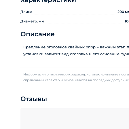
Длина
200 м
Диаметр, мм
10
Описание
Крепление оголовков свайных опор – важный этап п
установки зависит вид оголовка и его основные фун
Информация о технических характеристиках, комплекте постав
справочный характер и основывается на последних доступны
Отзывы