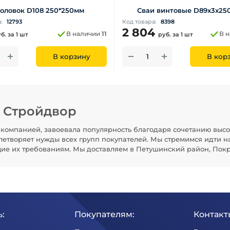
оловок D108 250*250мм
Сваи винтовые D89х3х25
а:
12793
Код товара:
8398
2 804
В наличии
11
В 
уб.
за 1 шт
руб.
за 1 шт
В корзину
В кор
н Стройдвор
компанией, завоевала популярность благодаря сочетанию высо
летворяет нужды всех групп покупателей. Мы стремимся идти н
щие их требованиям. Мы доставляем в Петушинский район, Покр
:
Покупателям:
Контакт