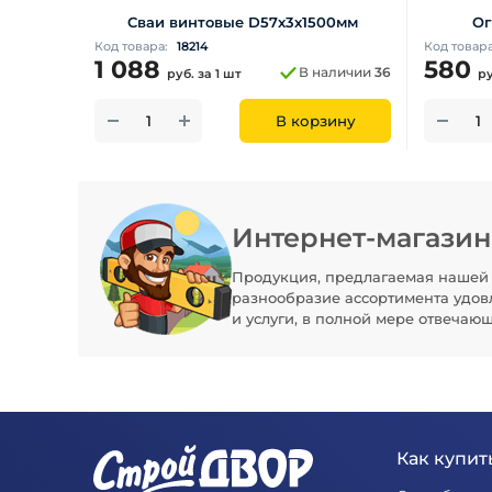
Сваи винтовые D57х3х1500мм
Ог
Код товара:
18214
Код товар
1 088
580
В наличии
36
руб.
за 1 шт
р
В корзину
Интернет-магази
Продукция, предлагаемая нашей 
разнообразие ассортимента удов
и услуги, в полной мере отвечаю
Как купить