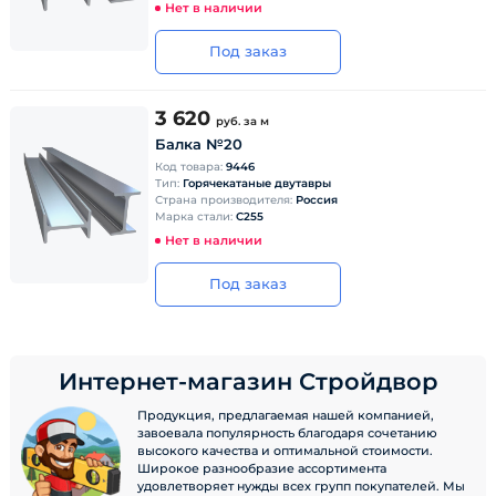
Нет в наличии
Под заказ
3 620
руб.
за м
Балка №20
Код товара:
9446
Тип:
Горячекатаные двутавры
Страна производителя:
Россия
Марка стали:
С255
Нет в наличии
Под заказ
Интернет-магазин Стройдвор
Продукция, предлагаемая нашей компанией,
завоевала популярность благодаря сочетанию
высокого качества и оптимальной стоимости.
Широкое разнообразие ассортимента
удовлетворяет нужды всех групп покупателей. Мы