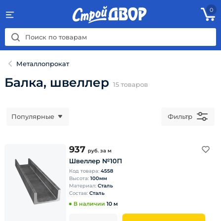
0
Металлопрокат
Балка, швеллер
15
товаров
Популярные
Фильтр
937
руб.
за м
Швеллер №10П
Код товара:
4558
Высота:
100мм
Материал:
Сталь
Состав:
Сталь
В наличии
10 м