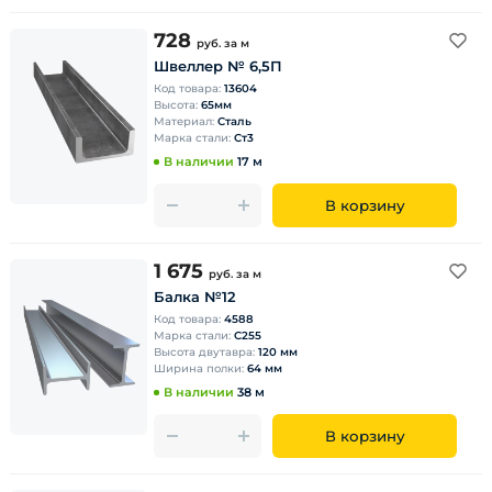
728
руб.
за м
Швеллер № 6,5П
Код товара:
13604
Высота:
65мм
Материал:
Сталь
Марка стали:
Ст3
В наличии
17 м
В корзину
1 675
руб.
за м
Балка №12
Код товара:
4588
Марка стали:
С255
Высота двутавра:
120 мм
Ширина полки:
64 мм
В наличии
38 м
В корзину