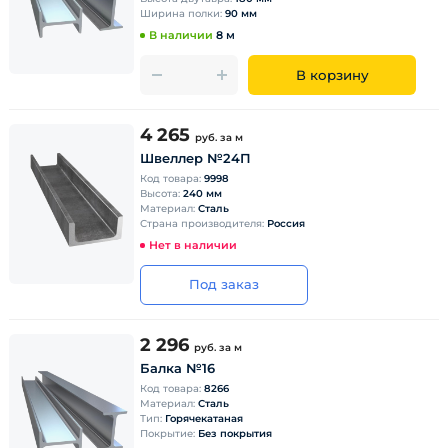
Ширина полки:
90 мм
В наличии
8 м
В корзину
4 265
руб.
за м
Швеллер №24П
Код товара:
9998
Высота:
240 мм
Материал:
Сталь
Страна производителя:
Россия
Нет в наличии
Под заказ
2 296
руб.
за м
Балка №16
Код товара:
8266
Материал:
Сталь
Тип:
Горячекатаная
Покрытие:
Без покрытия