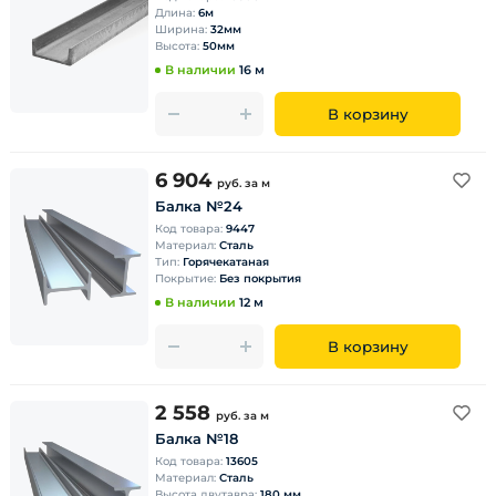
Длина:
6м
Ширина:
32мм
Высота:
50мм
В наличии
16 м
В корзину
6 904
руб.
за м
Балка №24
Код товара:
9447
Материал:
Сталь
Тип:
Горячекатаная
Покрытие:
Без покрытия
В наличии
12 м
В корзину
2 558
руб.
за м
Балка №18
Код товара:
13605
Материал:
Сталь
Высота двутавра:
180 мм