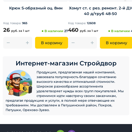
Крюк S-образный оц. 8мм
Хомут ст. с рез. ремонт. 2-й Д
40 д/труб 48-50
Код товара:
965
Код товара:
12608
26
460
руб.
за 1 шт
В наличии
27
руб.
за 1 шт
В наличии
В корзину
В корзину
Интернет-магазин Стройдвор
Продукция, предлагаемая нашей компанией,
завоевала популярность благодаря сочетанию
высокого качества и оптимальной стоимости.
Широкое разнообразие ассортимента
удовлетворяет нужды всех групп покупателей. Мы
стремимся идти навстречу своим заказчикам,
предлагая продукцию и услуги, в полной мере отвечающие их
требованиям. Мы доставляем в Петушинский район, Покров,
Петушки, Орехово-Зуево.