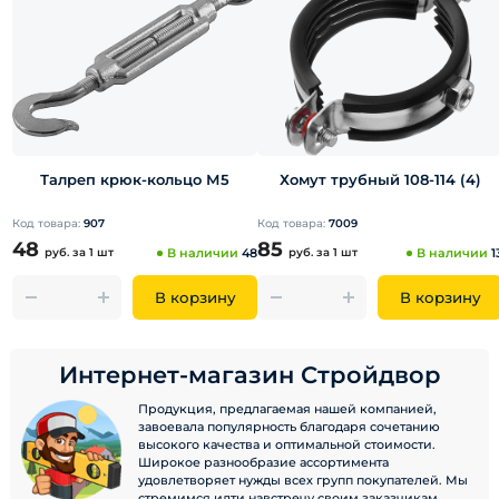
Талреп крюк-кольцо М5
Хомут трубный 108-114 (4)
Код товара:
907
Код товара:
7009
48
85
руб.
за 1 шт
В наличии
48
руб.
за 1 шт
В наличии
1
В корзину
В корзину
Интернет-магазин Стройдвор
Продукция, предлагаемая нашей компанией,
завоевала популярность благодаря сочетанию
высокого качества и оптимальной стоимости.
Широкое разнообразие ассортимента
удовлетворяет нужды всех групп покупателей. Мы
стремимся идти навстречу своим заказчикам,