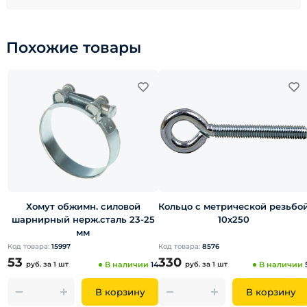
Похожие товары
Хомут обжимн. силовой
Кольцо с метрической резьбо
шарнирный нерж.сталь 23-25
10х250
мм
Код товара:
15997
Код товара:
8576
53
330
руб.
за 1 шт
В наличии
14
руб.
за 1 шт
В наличии
В корзину
В корзину