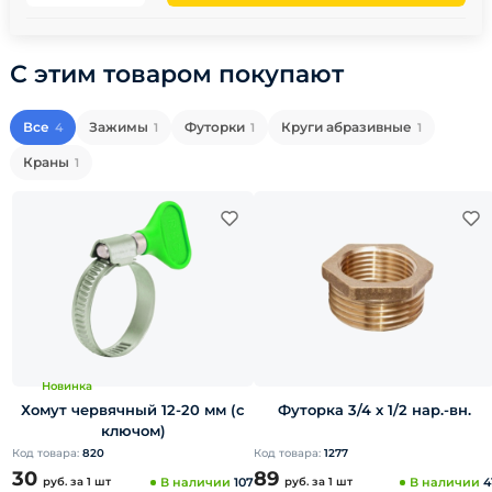
С этим товаром покупают
Все
Зажимы
Футорки
Круги абразивные
4
1
1
1
Краны
1
Новинка
Хомут червячный 12-20 мм (с
Футорка 3/4 х 1/2 нар.-вн.
ключом)
Код товара:
820
Код товара:
1277
30
89
руб.
за 1 шт
В наличии
107
руб.
за 1 шт
В наличии
4