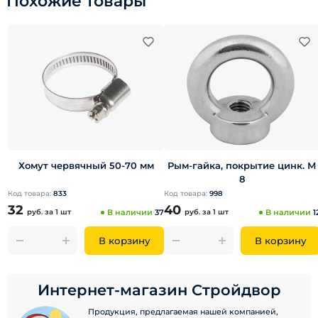
Похожие товары
Хомут червячный 50-70 мм
Рым-гайка, покрытие цинк. М
8
Код товара:
833
Код товара:
998
32
40
руб.
за 1 шт
В наличии
37
руб.
за 1 шт
В наличии
1
В корзину
В корзину
Интернет-магазин Стройдвор
Продукция, предлагаемая нашей компанией,