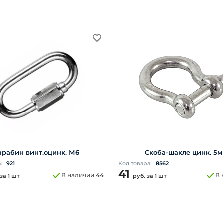
арабин винт.оцинк. М6
Скоба-шакле цинк. 5м
а:
921
Код товара:
8562
41
В наличии
44
В 
за 1 шт
руб.
за 1 шт