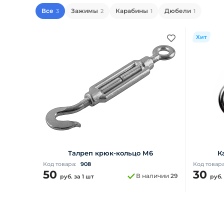
Все
Зажимы
Карабины
Дюбели
3
2
1
1
Хит
Талреп крюк-кольцо М6
К
Код товара:
908
Код товар
50
30
В наличии
29
руб.
за 1 шт
руб.