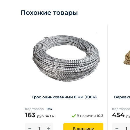
Похожие товары
Трос оцинкованный 8 мм (100м)
Веревка
Код товара:
957
Код товар
163
454
В наличии
10.3
руб.
за 1 м
р
В корзину