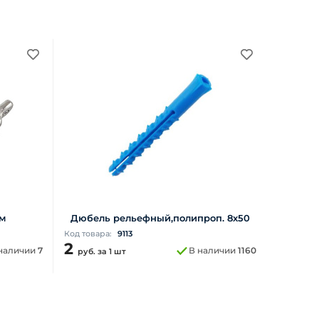
м
Дюбель рельефный,полипроп. 8х50
Код товара:
9113
2
наличии
7
В наличии
1160
руб.
за 1 шт