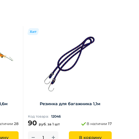
Хит
1,6м
Резинка для багажника 1,1м
Код товара:
12046
90
аличии
28
В наличии
17
руб.
за 1 шт
зину
В корзину