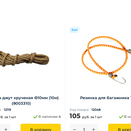
Хит
 джут крученая Ф10мм (10м)
Резинка для багажника 
(8003310)
а:
12119
Код товара:
12048
105
В наличии
4
В н
уб.
за 1 шт
руб.
за 1 шт
В корзину
В кор