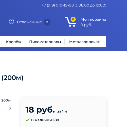
+7 (919) 010-19-08
(с 08:00 до 19:00)
Моя корзина
0
Отложенные
0
0
руб.
Крепёж
Пиломатериалы
Металлопрокат
 (200м)
200м
18 руб.
3
за 1 м
В наличии
180