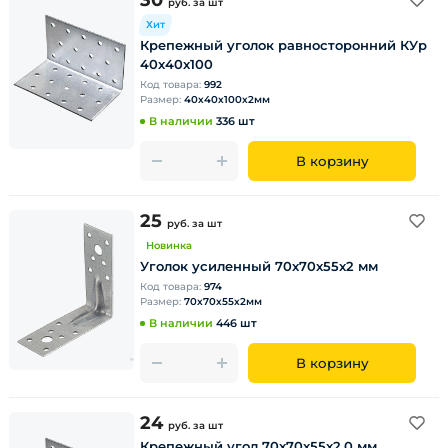
30
руб.
за шт
Хит
Крепежный уголок равносторонний КУр
40х40х100
Код товара:
992
Размер:
40х40х100х2мм
В наличии
336 шт
В корзину
25
руб.
за шт
Новинка
Уголок усиленный 70х70х55х2 мм
Код товара:
974
Размер:
70х70х55х2мм
В наличии
446 шт
В корзину
24
руб.
за шт
Крепежный угол 70х70х55х2,0 мм