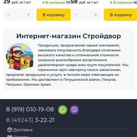
29
58
руб.
за 1 шт
В наличии
117
руб.
за 1 шт
В наличии
9
В корзину
В корзину
Интернет-магазин Стройдвор
Продукция, предлагаемая нашей компанией,
завоевала популярность благодаря сочетанию
высокого качества и оптимальной стоимости.
Широкое разнообразие ассортимента
удовлетворяет нужды всех групп покупателей. Мы
стремимся идти навстречу своим заказчикам,
предлагая продукцию и услуги, в полной мере отвечающие их
требованиям. Мы доставляем в Петушинский район, Покров,
Петушки, Орехово-Зуево.
8 (919) 010-19-08
8 (49243)
3-22-21
Доставка
Оплата