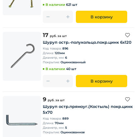
В наличии
621 шт
В корзину
17
руб.
за шт
Шуруп остр.-полукольцо.покр.цинк 6х120
Код товара:
896
Длина:
120мм
Диаметр, мм:
6
Покрытие:
Оцинкованный
В наличии
40 шт
В корзину
9
руб.
за шт
Шуруп остр.прямоуг.(Костыль) покр.цинк
5х70
Код товара:
889
Длина:
70мм
Диаметр, мм:
5
Покрытие:
Оцинкованное