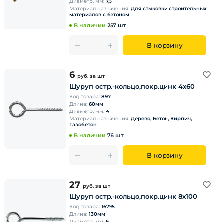
Диаметр, мм:
7,5
Материал назначения:
Для стыковки строительных
материалов с бетоном
В наличии
257 шт
В корзину
6
руб.
за шт
Шуруп остр.-кольцо,покр.цинк 4х60
Код товара:
897
Длина:
60мм
Диаметр, мм:
4
Материал назначения:
Дерево, Бетон, Кирпич,
Газобетон
В наличии
76 шт
В корзину
27
руб.
за шт
Шуруп остр.-кольцо,покр.цинк 8х100
Код товара:
16795
Длина:
130мм
Диаметр, мм:
6