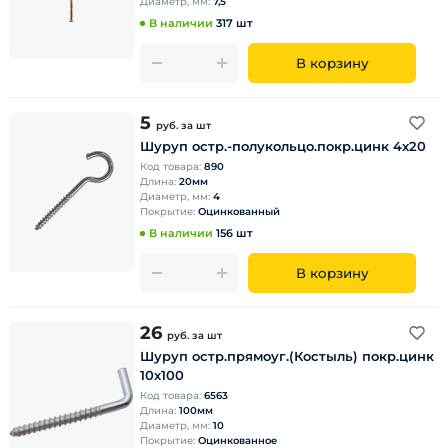
Диаметр, мм:
7,5
В наличии
317 шт
В корзину
5
руб.
за шт
Шуруп остр.-полукольцо.покр.цинк 4х20
Код товара:
890
Длина:
20мм
Диаметр, мм:
4
Покрытие:
Оцинкованный
В наличии
156 шт
В корзину
26
руб.
за шт
Шуруп остр.прямоуг.(Костыль) покр.цинк
10х100
Код товара:
6563
Длина:
100мм
Диаметр, мм:
10
Покрытие:
Оцинкованное