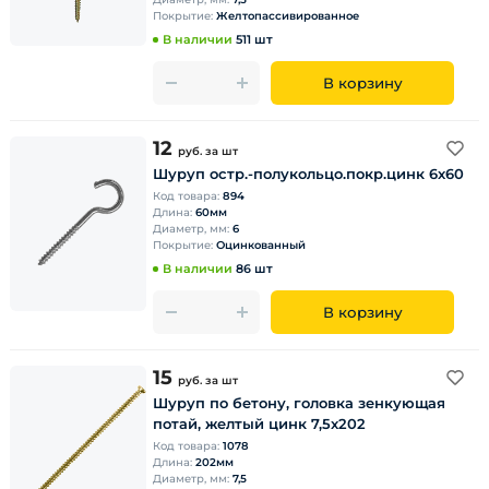
Покрытие:
Желтопассивированное
В наличии
511 шт
В корзину
12
руб.
за шт
Шуруп остр.-полукольцо.покр.цинк 6х60
Код товара:
894
Длина:
60мм
Диаметр, мм:
6
Покрытие:
Оцинкованный
В наличии
86 шт
В корзину
15
руб.
за шт
Шуруп по бетону, головка зенкующая
потай, желтый цинк 7,5х202
Код товара:
1078
Длина:
202мм
Диаметр, мм:
7,5