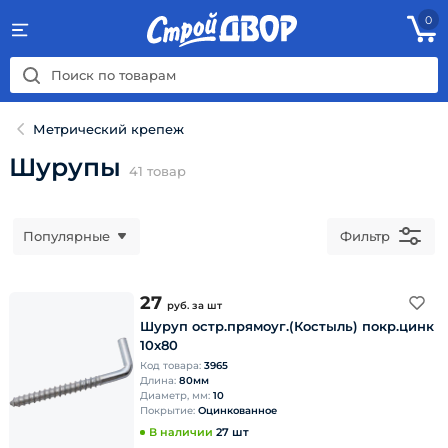
0
Метрический крепеж
Шурупы
41
товар
Популярные
Фильтр
27
руб.
за шт
Шуруп остр.прямоуг.(Костыль) покр.цинк
10х80
Код товара:
3965
Длина:
80мм
Диаметр, мм:
10
Покрытие:
Оцинкованное
В наличии
27 шт