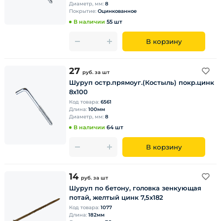
Диаметр, мм:
8
Покрытие:
Оцинкованное
В наличии
55 шт
В корзину
27
руб.
за шт
Шуруп остр.прямоуг.(Костыль) покр.цинк
8х100
Код товара:
6561
Длина:
100мм
Диаметр, мм:
8
В наличии
64 шт
В корзину
14
руб.
за шт
Шуруп по бетону, головка зенкующая
потай, желтый цинк 7,5х182
Код товара:
1077
Длина:
182мм