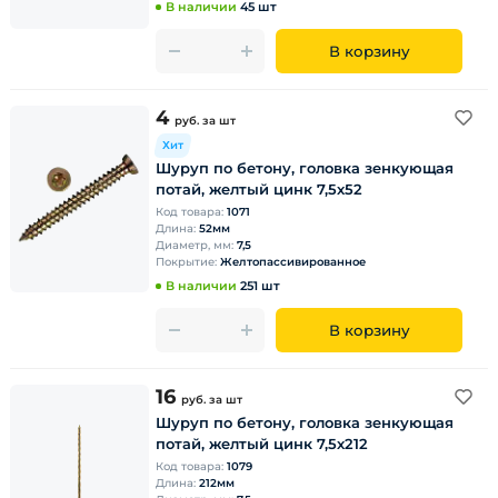
В наличии
45 шт
В корзину
4
руб.
за шт
Хит
Шуруп по бетону, головка зенкующая
потай, желтый цинк 7,5х52
Код товара:
1071
Длина:
52мм
Диаметр, мм:
7,5
Покрытие:
Желтопассивированное
В наличии
251 шт
В корзину
16
руб.
за шт
Шуруп по бетону, головка зенкующая
потай, желтый цинк 7,5х212
Код товара:
1079
Длина:
212мм