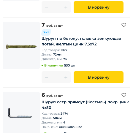
В корзину
7
руб.
за шт
Хит
Шуруп по бетону, головка зенкующая
потай, желтый цинк 7,5х72
Код товара:
1072
Длина:
72мм
Диаметр, мм:
7,5
В наличии
530 шт
В корзину
6
руб.
за шт
Шуруп остр.прямоуг.(Костыль) покр.цинк
4х50
Код товара:
2474
Длина:
50мм
Диаметр, мм:
4
Покрытие:
Оцинкованное