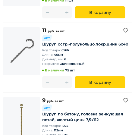
В наличии
11 шт
В корзину
11
руб.
за шт
Хит
Шуруп остр.-полукольцо.покр.цинк 6х40
Код товара:
6566
Длина:
40мм
Диаметр, мм:
6
Покрытие:
Оцинкованный
В наличии
75 шт
В корзину
9
руб.
за шт
Хит
Шуруп по бетону, головка зенкующая
потай, желтый цинк 7,5х112
Код товара:
1074
Длина:
112мм
Диаметр, мм:
7,5