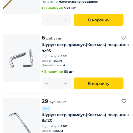
Покрытие:
Желтопассивированное
В наличии
530 шт
В корзину
6
руб.
за шт
Шуруп остр.прямоуг.(Костыль) покр.цинк
4х40
Код товара:
887
Длина:
40мм
Диаметр, мм:
4
В наличии
50 шт
В корзину
29
руб.
за шт
Хит
Шуруп остр.прямоуг.(Костыль) покр.цинк
8х120
Код товара:
6562
Длина:
120мм