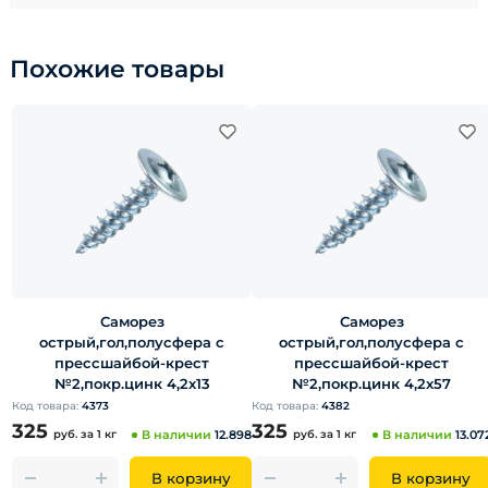
Похожие товары
Саморез
Саморез
острый,гол,полусфера с
острый,гол,полусфера с
прессшайбой-крест
прессшайбой-крест
№2,покр.цинк 4,2х13
№2,покр.цинк 4,2х57
Код товара:
4373
Код товара:
4382
325
325
руб.
за 1 кг
В наличии
12.898
руб.
за 1 кг
В наличии
13.07
В корзину
В корзину