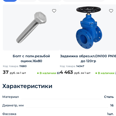
Болт с полн.резьбой
Задвижка обрез.кл.DN100 PN1
оцинк.16х80
до 120гр
Код товара:
11680
Код товара:
14347
37
4 463
руб.
за 1 шт
В наличии
61
руб.
за 1 шт
В наличии
Характеристики
Материал
Сталь
Диаметр, мм
16
Фасовка
1шт.