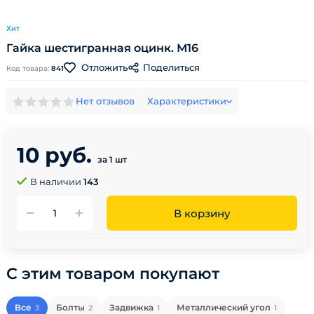
Хит
Гайка шестигранная оцинк. М16
Поделиться
Отложить
Код товара:
841
Нет отзывов
Характеристики
10 руб.
за 1 шт
В наличии
143
В корзину
С этим товаром покупают
Все
Болты
Задвижка
Металлический угол
3
2
1
1