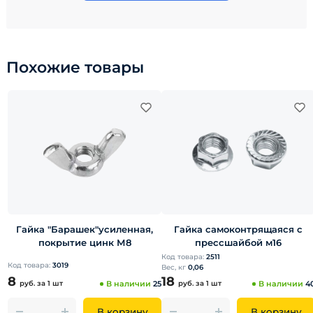
Похожие товары
Гайка "Барашек"усиленная,
Гайка самоконтрящаяся с
покрытие цинк М8
прессшайбой м16
Код товара:
2511
Код товара:
3019
Вес, кг
0,06
8
18
руб.
за 1 шт
В наличии
25
руб.
за 1 шт
В наличии
4
В корзину
В корзину