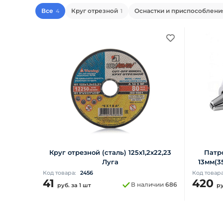
Все
Круг отрезной
Оснастки и приспособлени
4
1
Круг отрезной (сталь) 125х1,2х22,23
Патро
Луга
13мм(35
Код товара:
2456
Код товар
41
420
В наличии
686
руб.
за 1 шт
р