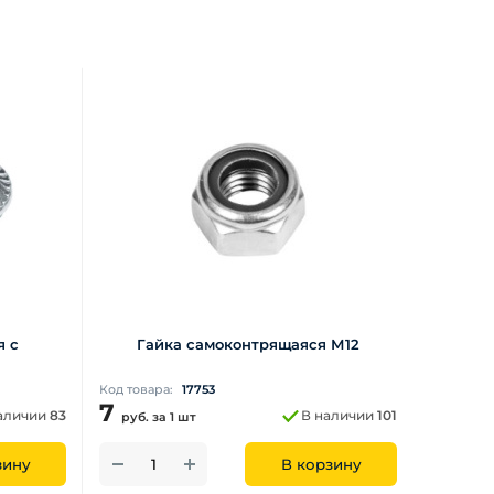
я с
Гайка самоконтрящаяся М12
Код товара:
17753
7
аличии
83
В наличии
101
руб.
за 1 шт
зину
В корзину