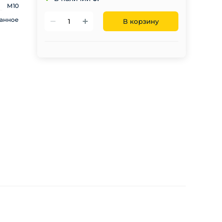
М10
анное
В корзину