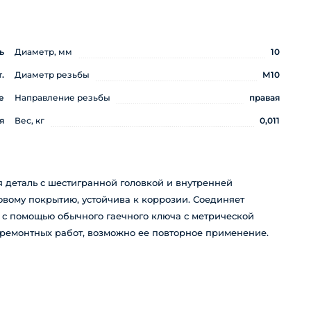
ь
Диаметр, мм
10
.
Диаметр резьбы
М10
е
Направление резьбы
правая
я
Вес, кг
0,011
 деталь с шестигранной головкой и внутренней
овому покрытию, устойчива к коррозии. Соединяет
я с помощью обычного гаечного ключа с метрической
ремонтных работ, возможно ее повторное применение.