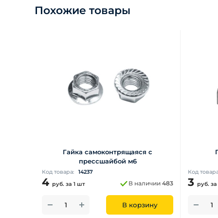
Похожие товары
Гайка самоконтрящаяся с
прессшайбой м6
Код товара:
14237
Код товар
4
3
В наличии
483
руб.
за 1 шт
руб.
за
В корзину