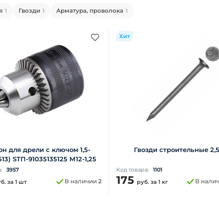
я
Гвозди
Арматура, проволока
1
1
1
Хит
н для дрели с ключом 1,5-
Гвозди строительные 2,
13) STП-91035135125 М12-1,25
а:
3957
Код товара:
1101
175
В наличии
2
В нали
уб.
за 1 шт
руб.
за 1 кг