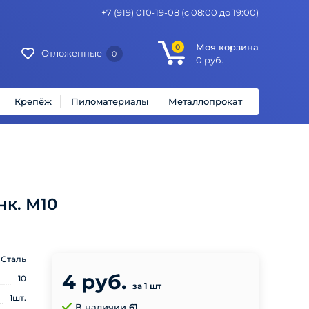
+7 (919) 010-19-08
(с 08:00 до 19:00)
Моя корзина
0
Отложенные
0
0
руб.
Крепёж
Пиломатериалы
Металлопрокат
нк. М10
Сталь
4 руб.
10
за 1 шт
1шт.
В наличии
61