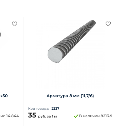
5х50
Арматура 8 мм (11,7/6)
Код товара:
2337
35
чии
14.844
В наличии
8213.9
руб.
за 1 м