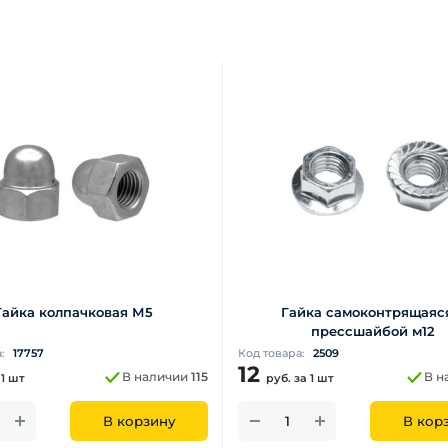
Гайка колпачковая М5
Гайка самоконтрящаяс
прессшайбой м12
а:
17757
Код товара:
2509
12
В наличии
115
В н
 1 шт
руб.
за 1 шт
В корзину
В кор