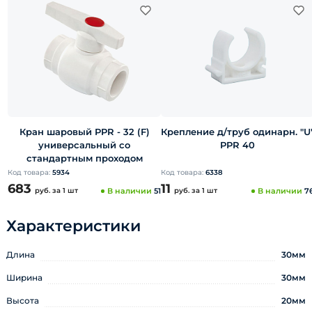
Кран шаровый PPR - 32 (F)
Крепление д/труб одинарн. "U
универсальный со
PPR 40
стандартным проходом
Код товара:
5934
Код товара:
6338
683
11
руб.
за 1 шт
В наличии
51
руб.
за 1 шт
В наличии
7
Характеристики
Длина
30мм
Ширина
30мм
Высота
20мм