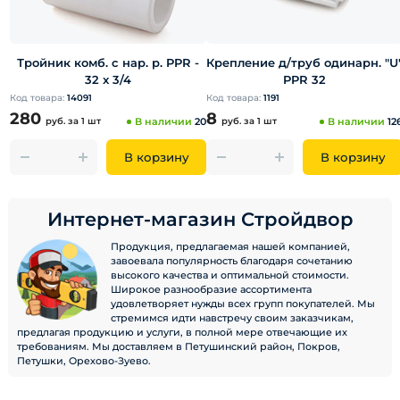
Тройник комб. с нар. р. PPR -
Крепление д/труб одинарн. "U
32 x 3/4
PPR 32
Код товара:
14091
Код товара:
1191
280
8
руб.
за 1 шт
В наличии
20
руб.
за 1 шт
В наличии
12
В корзину
В корзину
Интернет-магазин Стройдвор
Продукция, предлагаемая нашей компанией,
завоевала популярность благодаря сочетанию
высокого качества и оптимальной стоимости.
Широкое разнообразие ассортимента
удовлетворяет нужды всех групп покупателей. Мы
стремимся идти навстречу своим заказчикам,
предлагая продукцию и услуги, в полной мере отвечающие их
требованиям. Мы доставляем в Петушинский район, Покров,
Петушки, Орехово-Зуево.