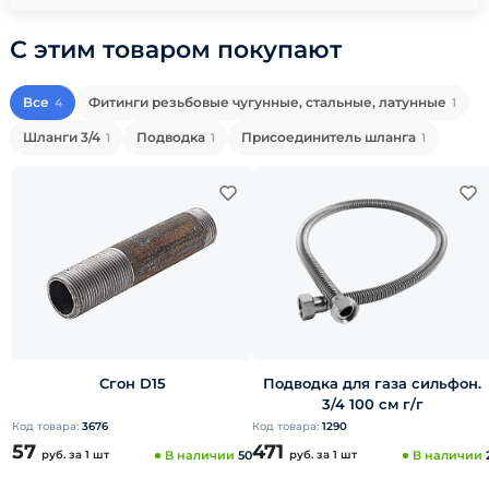
С этим товаром покупают
Все
Фитинги резьбовые чугунные, стальные, латунные
4
1
Шланги 3/4
Подводка
Присоединитель шланга
1
1
1
Сгон D15
Подводка для газа сильфон.
3/4 100 см г/г
Код товара:
3676
Код товара:
1290
57
471
руб.
за 1 шт
В наличии
50
руб.
за 1 шт
В наличии