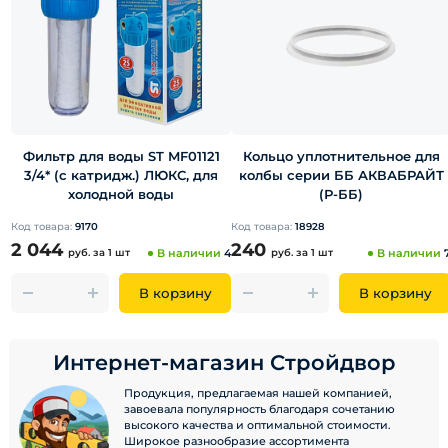
Фильтр для воды ST MF01121
Кольцо уплотнительное для
3/4* (с катридж.) ЛЮКС, для
колбы серии ББ АКВАБРАЙТ
холодной воды
(Р-ББ)
Код товара:
9170
Код товара:
18928
2 044
240
руб.
за 1 шт
В наличии
4
руб.
за 1 шт
В наличии
В корзину
В корзину
Интернет-магазин Стройдвор
Продукция, предлагаемая нашей компанией,
завоевала популярность благодаря сочетанию
высокого качества и оптимальной стоимости.
Широкое разнообразие ассортимента