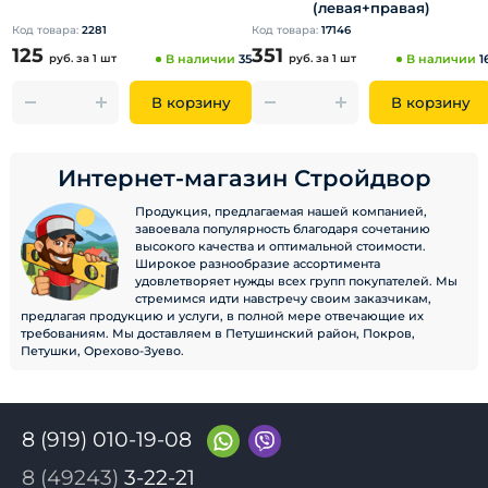
(левая+правая)
Код товара:
2281
Код товара:
17146
125
351
руб.
за 1 шт
В наличии
35
руб.
за 1 шт
В наличии
1
В корзину
В корзину
Интернет-магазин Стройдвор
Продукция, предлагаемая нашей компанией,
завоевала популярность благодаря сочетанию
высокого качества и оптимальной стоимости.
Широкое разнообразие ассортимента
удовлетворяет нужды всех групп покупателей. Мы
стремимся идти навстречу своим заказчикам,
предлагая продукцию и услуги, в полной мере отвечающие их
требованиям. Мы доставляем в Петушинский район, Покров,
Петушки, Орехово-Зуево.
8 (919) 010-19-08
8 (49243)
3-22-21