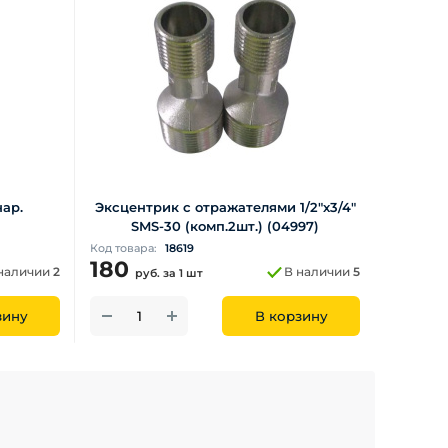
нар.
Эксцентрик с отражателями 1/2"х3/4"
SMS-30 (комп.2шт.) (04997)
Код товара:
18619
180
наличии
2
В наличии
5
руб.
за 1 шт
зину
В корзину