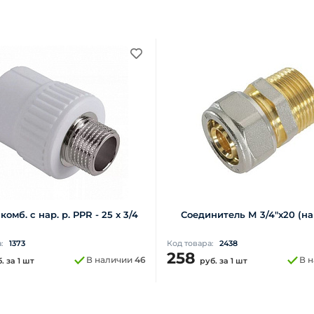
омб. с нар. р. PPR - 25 х 3/4
Соединитель М 3/4"x20 (н
а:
1373
Код товара:
2438
258
В наличии
46
В 
б.
за 1 шт
руб.
за 1 шт