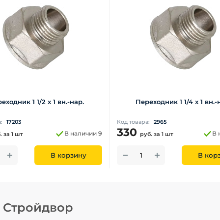
еходник 1 1/2 x 1 вн.-нар.
Переходник 1 1/4 x 1 вн.-
а:
17203
Код товара:
2965
330
В наличии
9
В 
.
за 1 шт
руб.
за 1 шт
В корзину
В кор
н Стройдвор