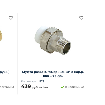
аружн)
Муфта разъем. "Американка" с нар.р.
PPR - 25x3/4
Код товара:
1378
439
наличии
13
В наличии
33
руб.
за 1 шт