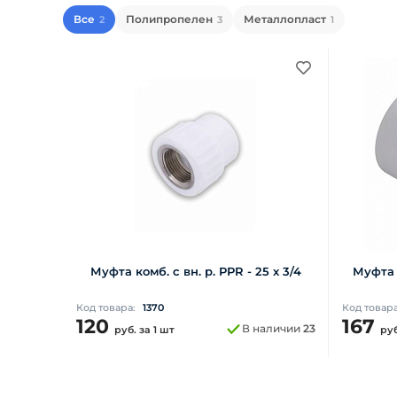
Все
Полипропелен
Металлопласт
2
3
1
Муфта комб. с вн. р. PPR - 25 х 3/4
Муфта к
Код товара:
1370
Код товар
120
167
В наличии
23
руб.
за 1 шт
ру