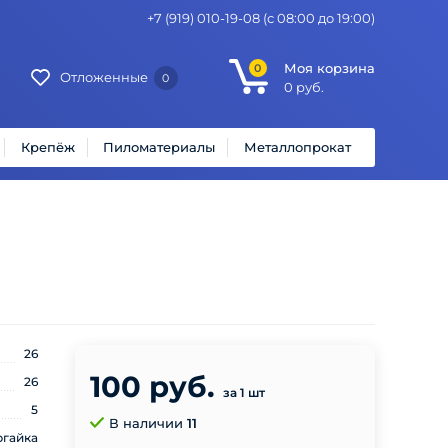
+7 (919) 010-19-08
(с 08:00 до 19:00)
Моя корзина
0
Отложенные
0
0
руб.
Крепёж
Пиломатериалы
Металлопрокат
26
100 руб.
26
за 1 шт
5
В наличии
11
ргайка