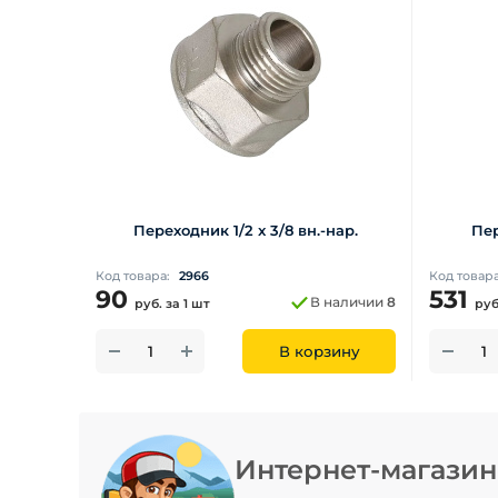
Переходник 1/2 x 3/8 вн.-нар.
Пер
Код товара:
2966
Код товар
90
531
В наличии
8
руб.
за 1 шт
руб
В корзину
Интернет-магази