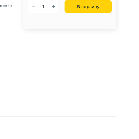
енняя)
В корзину