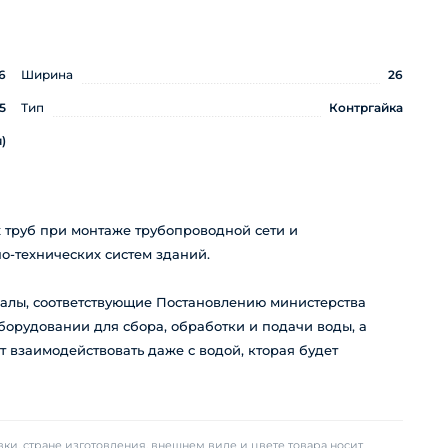
6
Ширина
26
5
Тип
Контргайка
)
 труб при монтаже трубопроводной сети и
-технических систем зданий.
алы, соответствующие Постановлению министерства
борудовании для сбора, обработки и подачи воды, а
ут взаимодействовать даже с водой, кторая будет
ки, стране изготовления, внешнем виде и цвете товара носит