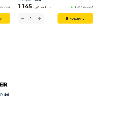
Ширина:
30см
1 145
личии
4
В наличии
3
руб.
за 1 шт
у
В корзину
ER Ф6