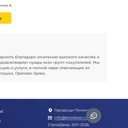
личии
4
у
рность благодаря сочетанию высокого качества и
удовлетворяет нужды всех групп покупателей. Мы
кцию и услуги, в полной мере отвечающие их
тушки, Орехово-Зуево.
Городищи Ленина 1Б
ы:
info@stroidwor.ru
ы
СтройДвор, 2011-2026