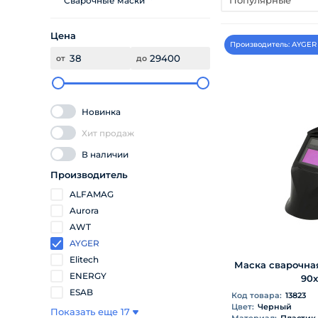
Популярные
Сварочные маски
Цена
Производитель: AYGER
от
до
Новинка
Хит продаж
В наличии
Производитель
ALFAMAG
Aurora
AWT
AYGER
Elitech
Маска сварочна
ENERGY
90х
ESAB
Код товара:
13823
Цвет:
Черный
Показать еще 17