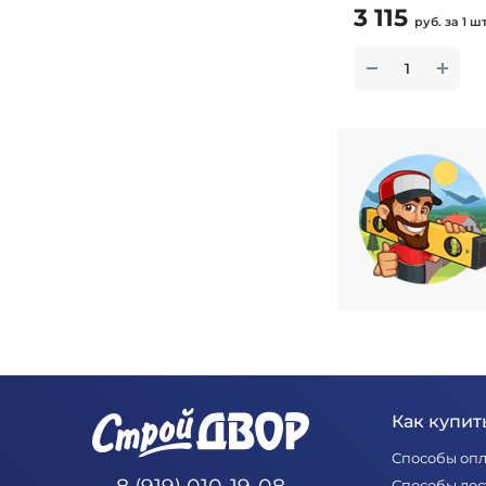
3 115
руб.
за 1 ш
Как купить
Способы оп
Способы дос