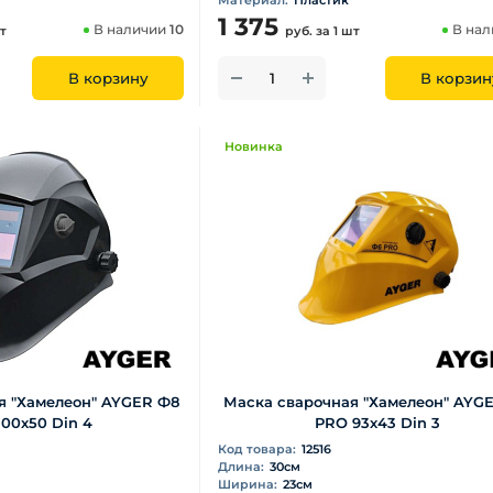
Материал:
Пластик
1 375
В наличии
10
В на
шт
руб.
за 1 шт
В корзину
В корзин
Новинка
я "Хамелеон" AYGER Ф8
Маска сварочная "Хамелеон" AYG
00х50 Din 4
PRO 93х43 Din 3
Код товара:
12516
Длина:
30см
Ширина:
23см