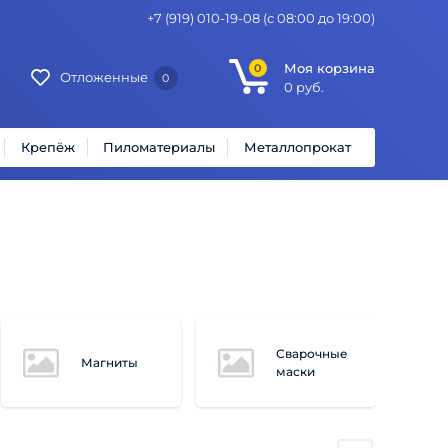
+7 (919) 010-19-08
(с 08:00 до 19:00)
Моя корзина
0
Отложенные
0
0
руб.
Крепёж
Пиломатериалы
Металлопрокат
Сварочные
Магниты
маски