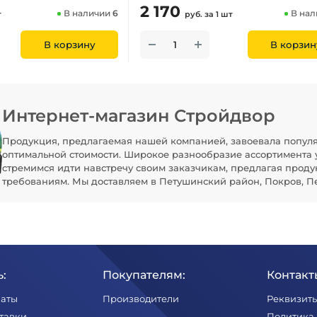
2 170
В наличии
6
В на
т
руб.
за 1 шт
В корзину
В корзин
Интернет-магазин Стройдвор
Продукция, предлагаемая нашей компанией, завоевала популя
оптимальной стоимости. Широкое разнообразие ассортимента 
стремимся идти навстречу своим заказчикам, предлагая проду
требованиям. Мы доставляем в Петушинский район, Покров, Пе
:
Покупателям:
Контакт
латы
Производители
Реквизит
тавки
Политика