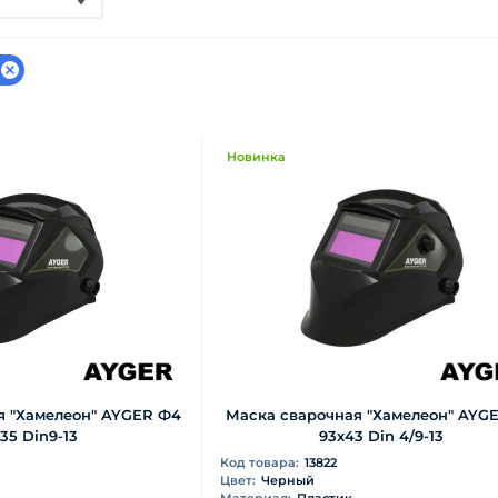
Новинка
я "Хамелеон" AYGER Ф4
Маска сварочная "Хамелеон" AYG
35 Din9-13
93х43 Din 4/9-13
Код товара:
13822
Цвет:
Черный