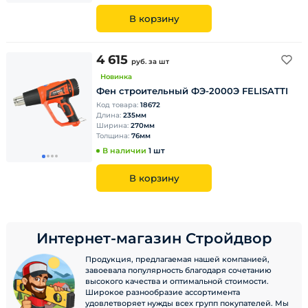
В корзину
4 615
руб.
за шт
Новинка
Фен строительный ФЭ-2000Э FELISATTI
Код товара:
18672
Длина:
235мм
Ширина:
270мм
Толщина:
76мм
В наличии
1 шт
В корзину
Интернет-магазин Стройдвор
Продукция, предлагаемая нашей компанией,
завоевала популярность благодаря сочетанию
высокого качества и оптимальной стоимости.
Широкое разнообразие ассортимента
удовлетворяет нужды всех групп покупателей. Мы