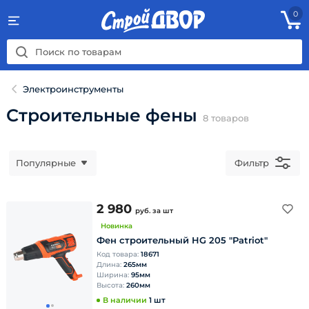
0
Электроинструменты
Строительные фены
8
товаров
Популярные
Фильтр
2 980
руб.
за шт
Новинка
Фен строительный HG 205 "Patriot"
Код товара:
18671
Длина:
265мм
Ширина:
95мм
Высота:
260мм
В наличии
1 шт