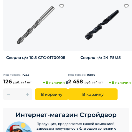
Сверло ц/х 10.5 СTC-01700105
Сверло к/х 24 Р5М5
Код товара:
7252
Код товара:
16814
126
2 458
руб.
за 1 шт
В наличии
11
руб.
за 1 шт
В наличии
В корзину
В корзину
Интернет-магазин Стройдвор
Продукция, предлагаемая нашей компанией,
завоевала популярность благодаря сочетанию