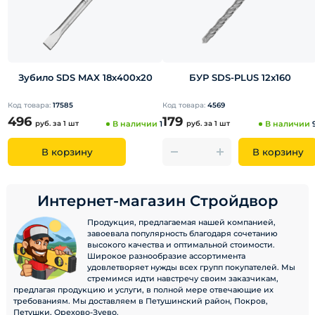
Зубило SDS MAX 18х400х20
БУР SDS-PLUS 12x160
Код товара:
17585
Код товара:
4569
496
179
руб.
за 1 шт
В наличии
1
руб.
за 1 шт
В наличии
В корзину
В корзину
Интернет-магазин Стройдвор
Продукция, предлагаемая нашей компанией,
завоевала популярность благодаря сочетанию
высокого качества и оптимальной стоимости.
Широкое разнообразие ассортимента
удовлетворяет нужды всех групп покупателей. Мы
стремимся идти навстречу своим заказчикам,
предлагая продукцию и услуги, в полной мере отвечающие их
требованиям. Мы доставляем в Петушинский район, Покров,
Петушки, Орехово-Зуево.