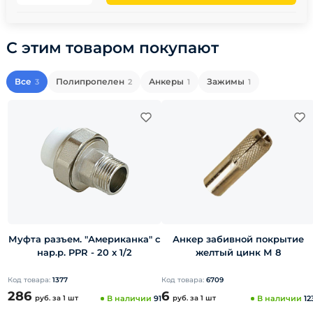
С этим товаром покупают
Все
Полипропелен
Анкеры
Зажимы
3
2
1
1
Муфта разъем. "Американка" с
Анкер забивной покрытие
нар.р. PPR - 20 x 1/2
желтый цинк М 8
Код товара:
1377
Код товара:
6709
286
6
руб.
за 1 шт
В наличии
91
руб.
за 1 шт
В наличии
12