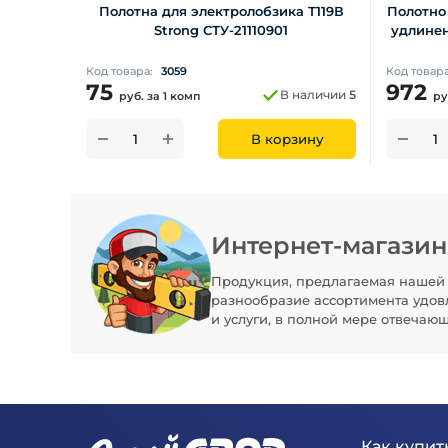
Полотна для электролобзика Т119В
Полотно
Strong СТУ-21110901
удлинен
Код товара:
3059
Код товар
75
972
В наличии
5
руб.
за 1 комп
ру
В корзину
Интернет-магази
Продукция, предлагаемая нашей 
разнообразие ассортимента удов
и услуги, в полной мере отвечаю
Как купить