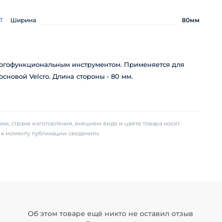
T
Ширина
80мм
ногофункциональным инструментом. Применяется для
новой Velcro. Длина стороны - 80 мм.
ки, стране изготовления, внешнем виде и цвете товара носит
х к моменту публикации сведениях
Об этом товаре ещё никто не оставил отзыв