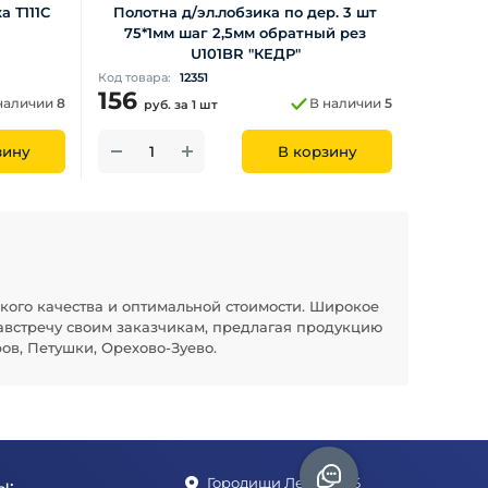
а Т111С
Полотна д/эл.лобзика по дер. 3 шт
75*1мм шаг 2,5мм обратный рез
U101BR "КЕДР"
Код товара:
12351
156
наличии
8
В наличии
5
руб.
за 1 шт
зину
В корзину
кого качества и оптимальной стоимости. Широкое
австречу своим заказчикам, предлагая продукцию
ов, Петушки, Орехово-Зуево.
Городищи Ленина 1Б
ы: