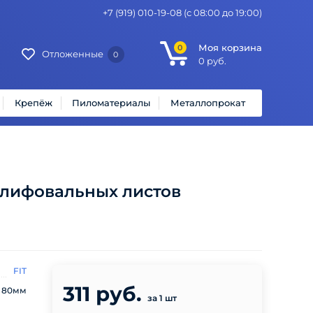
+7 (919) 010-19-08
(с 08:00 до 19:00)
Моя корзина
0
Отложенные
0
0
руб.
Крепёж
Пиломатериалы
Металлопрокат
лифовальных листов
FIT
311 руб.
80мм
за 1 шт