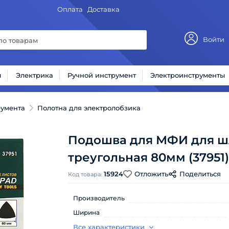
Оплата
Доставка
Войти
ы
Электрика
Ручной инструмент
Электроинструменты
румента
Полотна для электролобзика
Подошва для МФИ для ш
треугольная 80мм (37951)
15924
Отложить
Поделиться
Код товара:
Производитель
Ширина
Все характеристики