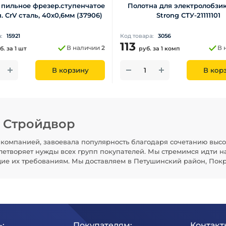
 пильное фрезер.ступенчатое
Полотна для электролобзик
. CrV сталь, 40х0,6мм (37906)
Strong СТУ-21111101
а:
15921
Код товара:
3056
113
В наличии
2
В 
б.
за 1 шт
руб.
за 1 комп
В корзину
В кор
н Стройдвор
компанией, завоевала популярность благодаря сочетанию высо
летворяет нужды всех групп покупателей. Мы стремимся идти н
щие их требованиям. Мы доставляем в Петушинский район, Покр
:
Покупателям:
Контакт