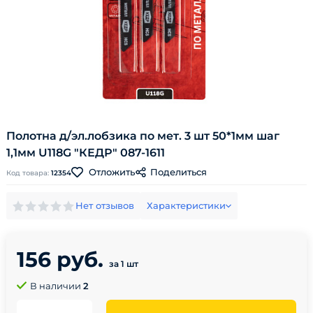
Полотна д/эл.лобзика по мет. 3 шт 50*1мм шаг
1,1мм U118G "КЕДР" 087-1611
Поделиться
Отложить
Код товара:
12354
Нет отзывов
Характеристики
156 руб.
за 1 шт
В наличии
2