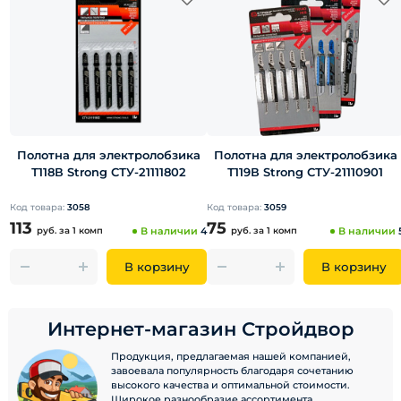
Полотна для электролобзика
Полотна для электролобзика
Т118В Strong СТУ-21111802
Т119В Strong СТУ-21110901
Код товара:
3058
Код товара:
3059
113
75
руб.
за 1 комп
В наличии
4
руб.
за 1 комп
В наличии
В корзину
В корзину
Интернет-магазин Стройдвор
Продукция, предлагаемая нашей компанией,
завоевала популярность благодаря сочетанию
высокого качества и оптимальной стоимости.
Широкое разнообразие ассортимента