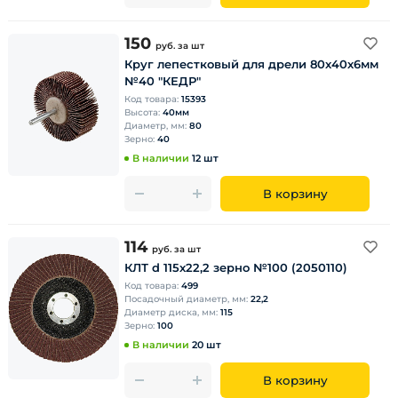
150
руб.
за шт
Круг лепестковый для дрели 80х40х6мм
№40 "КЕДР"
Код товара:
15393
Высота:
40мм
Диаметр, мм:
80
Зерно:
40
В наличии
12 шт
В корзину
114
руб.
за шт
КЛТ d 115х22,2 зерно №100 (2050110)
Код товара:
499
Посадочный диаметр, мм:
22,2
Диаметр диска, мм:
115
Зерно:
100
В наличии
20 шт
В корзину