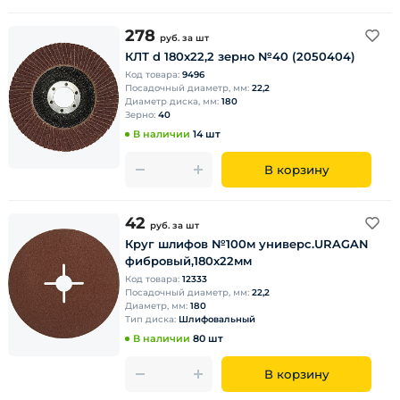
278
руб.
за шт
КЛТ d 180х22,2 зерно №40 (2050404)
Код товара:
9496
Посадочный диаметр, мм:
22,2
Диаметр диска, мм:
180
Зерно:
40
В наличии
14 шт
В корзину
42
руб.
за шт
Круг шлифов №100м универс.URAGAN
фибровый,180х22мм
Код товара:
12333
Посадочный диаметр, мм:
22,2
Диаметр, мм:
180
Тип диска:
Шлифовальный
В наличии
80 шт
В корзину