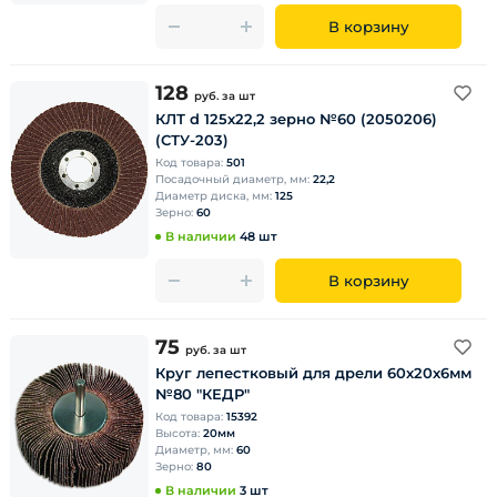
В корзину
128
руб.
за шт
КЛТ d 125х22,2 зерно №60 (2050206)
(СТУ-203)
Код товара:
501
Посадочный диаметр, мм:
22,2
Диаметр диска, мм:
125
Зерно:
60
В наличии
48 шт
В корзину
75
руб.
за шт
Круг лепестковый для дрели 60х20х6мм
№80 "КЕДР"
Код товара:
15392
Высота:
20мм
Диаметр, мм:
60
Зерно:
80
В наличии
3 шт