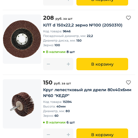
208
руб.
за шт
КЛТ d 150х22,2 зерно №100 (2050310)
Код товара:
9646
Посадочный диаметр, мм:
22,2
Диаметр диска, мм:
150
Зерно:
100
В наличии
8 шт
В корзину
150
руб.
за шт
Круг лепестковый для дрели 80х40х6мм
№60 "КЕДР"
Код товара:
15394
Высота:
40мм
Диаметр, мм:
80
Зерно:
60
В наличии
6 шт
В корзину