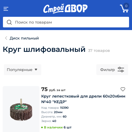
0
Диск пильный
Круг шлифовальный
37
товаров
Популярные
Фильтр
75
руб.
за шт
Круг лепестковый для дрели 60х20х6мм
№40 "КЕДР"
Код товара:
15390
Высота:
20мм
Диаметр, мм:
60
Зерно:
40
В наличии
6 шт