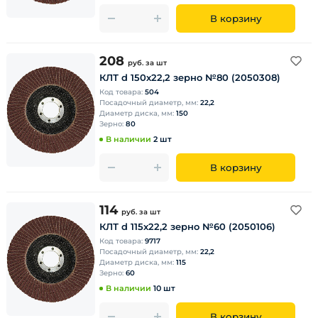
В корзину
208
руб.
за шт
КЛТ d 150х22,2 зерно №80 (2050308)
Код товара:
504
Посадочный диаметр, мм:
22,2
Диаметр диска, мм:
150
Зерно:
80
В наличии
2 шт
В корзину
114
руб.
за шт
КЛТ d 115х22,2 зерно №60 (2050106)
Код товара:
9717
Посадочный диаметр, мм:
22,2
Диаметр диска, мм:
115
Зерно:
60
В наличии
10 шт
В корзину