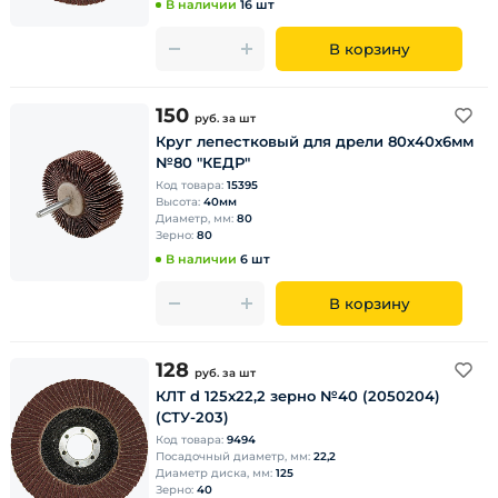
В наличии
16 шт
В корзину
150
руб.
за шт
Круг лепестковый для дрели 80х40х6мм
№80 "КЕДР"
Код товара:
15395
Высота:
40мм
Диаметр, мм:
80
Зерно:
80
В наличии
6 шт
В корзину
128
руб.
за шт
КЛТ d 125х22,2 зерно №40 (2050204)
(СТУ-203)
Код товара:
9494
Посадочный диаметр, мм:
22,2
Диаметр диска, мм:
125
Зерно:
40