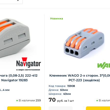
Новинка
ага (0,08-2,5) 222-412
Клеммник WAGO 2-х сторон. 3*(0,08
 Navigator 19283
РСТ-223 (защёлка)
Код товара:
15908
8...4 мм
Длина:
60мм
Ширина:
40мм
70
В наличии
259
В нали
руб.
за 1 шт