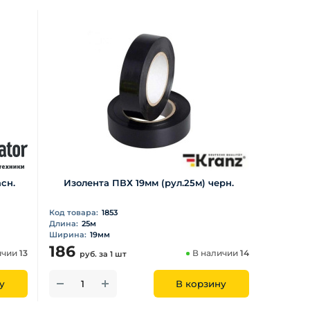
сн.
Изолента ПВХ 19мм (рул.25м) черн.
Код товара:
1853
Длина:
25м
Ширина:
19мм
186
ичии
13
В наличии
14
руб.
за 1 шт
у
В корзину