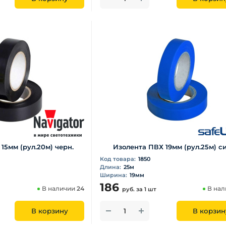
15мм (рул.20м) черн.
Изолента ПВХ 19мм (рул.25м) си
Код товара:
1850
Длина:
25м
Ширина:
19мм
186
В наличии
24
В на
руб.
за 1 шт
В корзину
В корзин