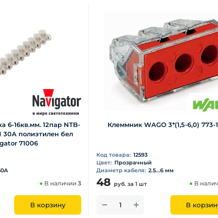
а 6-16кв.мм. 12пар NTB-
Клеммник WAGO 3*(1,5-6,0) 773-
 30А полиэтилен бел
gator 71006
Код товара:
12593
Цвет:
Прозрачный
30А
Диаметр кабеля:
2.5...6 мм
48
В наличии
3
В нали
руб.
за 1 шт
В корзину
В корзин