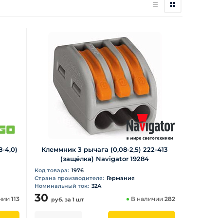
-4,0)
Клеммник 3 рычага (0,08-2,5) 222-413
(защёлка) Navigator 19284
Код товара:
1976
Страна производителя:
Германия
Номинальный ток:
32А
30
чии
113
В наличии
282
руб.
за 1 шт