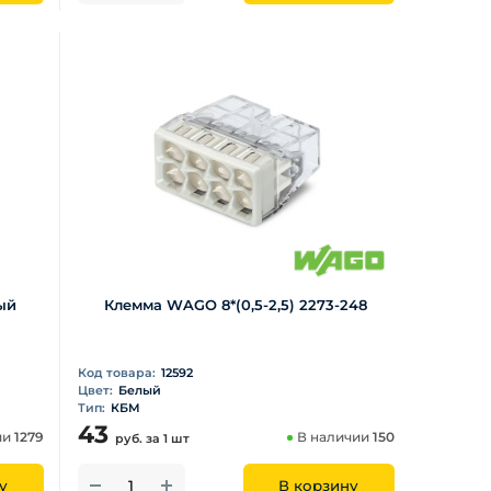
ый
Клемма WAGO 8*(0,5-2,5) 2273-248
Код товара:
12592
Цвет:
Белый
Тип:
КБМ
43
ии
1279
В наличии
150
руб.
за 1 шт
у
В корзину