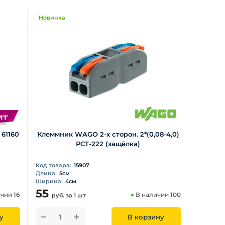
Новинка
 61160
Клеммник WAGO 2-х сторон. 2*(0,08-4,0)
РСТ-222 (защёлка)
Код товара:
15907
Длина:
5см
Ширина:
4см
55
ичии
16
В наличии
100
руб.
за 1 шт
у
В корзину