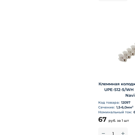
Клеммная колодка
UPE-S12-5/WH 
Navi
Код товара:
12097
Сечение:
1,5-6,0мм²
Номинальный ток:
67
руб.
за 1 шт