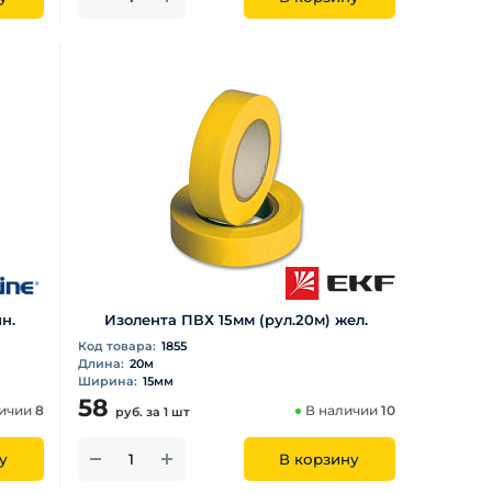
н.
Изолента ПВХ 15мм (рул.20м) жел.
Код товара:
1855
Длина:
20м
Ширина:
15мм
58
личии
8
В наличии
10
руб.
за 1 шт
у
В корзину