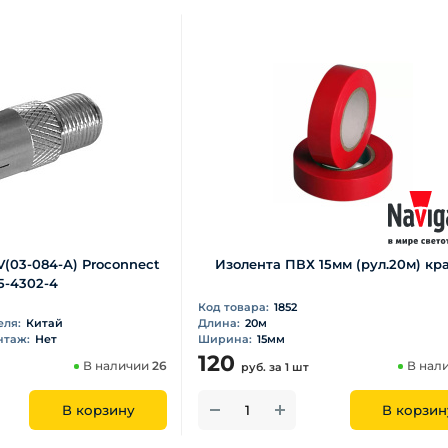
(03-084-А) Proconnect
Изолента ПВХ 15мм (рул.20м) кра
5-4302-4
Код товара:
1852
еля:
Китай
Длина:
20м
нтаж:
Нет
Ширина:
15мм
120
В наличии
26
В нал
руб.
за 1 шт
В корзину
В корзин