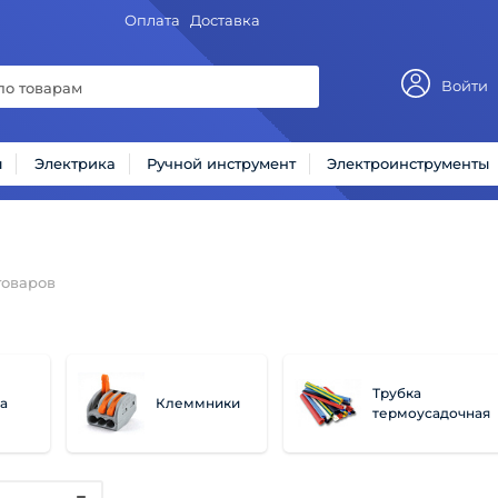
Оплата
Доставка
Войти
ы
Электрика
Ручной инструмент
Электроинструменты
оваров
Трубка
а
Клеммники
термоусадочная