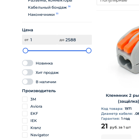
Популярные
Разъемы, коннекторы
Кабельный бондаж
36
Наконечники
33
Цена
от
до
Новинка
Хит продаж
В наличии
Производитель
Клеммник 2 рыч
3M
(защёлка)
Aviora
Код товара:
1971
EKF
Диаметр кабеля:
.0
Гарантия:
1 год
IEK
21
руб.
за 1 шт
Kranz
Navigator