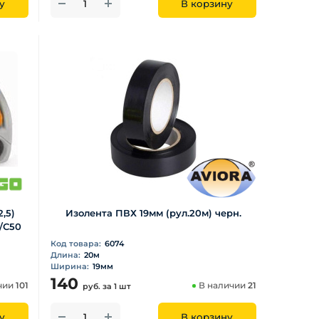
у
В корзину
,5)
Изолента ПВХ 19мм (рул.20м) черн.
5/С50
Код товара:
6074
Длина:
20м
Ширина:
19мм
140
чии
101
В наличии
21
руб.
за 1 шт
у
В корзину