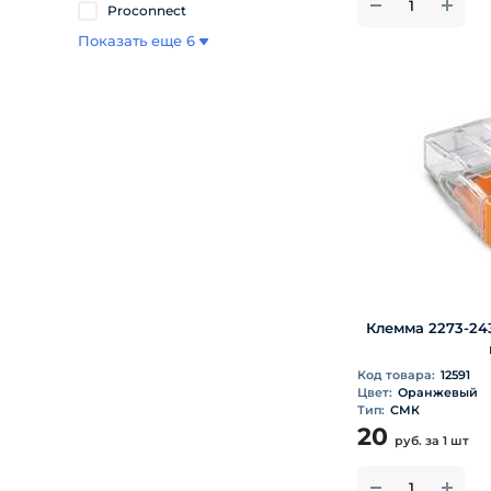
Proconnect
Показать еще 6
Клемма 2273-243 
Код товара:
12591
Цвет:
Оранжевый
Тип:
СМК
20
руб.
за 1 шт