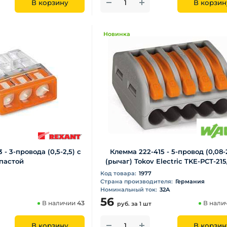
В корзину
В корзин
Новинка
- 3-провода (0,5-2,5) с
Клемма 222-415 - 5-провод (0,08-2
пастой
(рычаг) Tokov Electric TKE-РСТ-21
Код товара:
1977
Страна производителя:
Германия
Номинальный ток:
32А
56
В наличии
43
В нали
руб.
за 1 шт
В корзину
В корзин