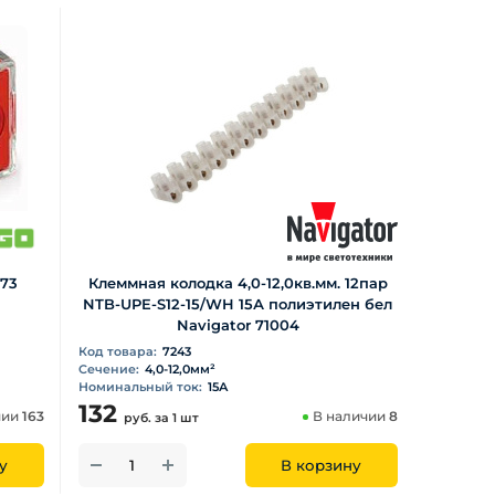
173
Клеммная колодка 4,0-12,0кв.мм. 12пар
NTB-UPE-S12-15/WH 15А полиэтилен бел
Navigator 71004
Код товара:
7243
Сечение:
4,0-12,0мм²
Номинальный ток:
15А
132
чии
163
В наличии
8
руб.
за 1 шт
у
В корзину