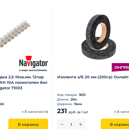
ка 2,5-10кв.мм. 12пар
Изолента х/б 20 мм (200гр) Онлайт
WH 10А полиэтилен бел
gator 71003
Код товара:
3631
Длина:
20м
10А
Ширина:
15мм
231
В наличии
14
В нал
руб.
за 1 шт
В корзину
В корзин