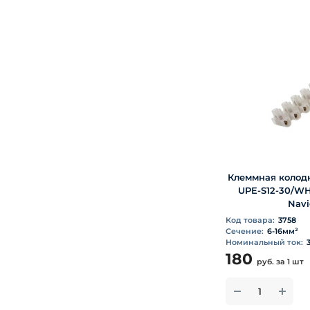
Клеммная колодк
UPE-S12-30/WH
Navi
Код товара:
3758
Сечение:
6-16мм²
Номинальный ток:
180
руб.
за 1 шт