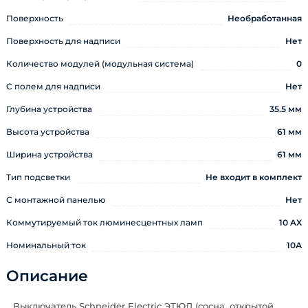
Поверхность
Необработанная
Поверхность для надписи
Нет
Количество модулей (модульная система)
0
С полем для надписи
Нет
Глубина устройства
35.5 мм
Высота устройства
61 мм
Ширина устройства
61 мм
Тип подсветки
Не входит в комплект
С монтажной панелью
Нет
Коммутируемый ток люминесцентных ламп
10 AX
Номинальный ток
10А
Описание
Выключатель Schneider Electric ЭТЮД (сосна, открытой