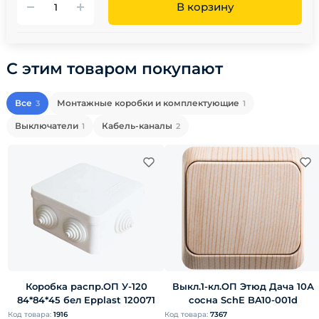
В корзину
С этим товаром покупают
Все
Монтажные коробки и комплектующие
3
1
Выключатели
Кабель-каналы
1
2
Коробка распр.ОП У-120
Выкл.1-кл.ОП Этюд Дача 10А
84*84*45 бел Epplast 120071
сосна SchE BA10-001d
Код товара:
1916
Код товара:
7367