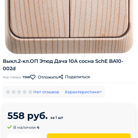
Выкл.2-кл.ОП Этюд Дача 10А сосна SchE BA10-
002d
Поделиться
Отложить
Код товара:
7368
Нет отзывов
Характеристики
558 руб.
за 1 шт
В наличии
4