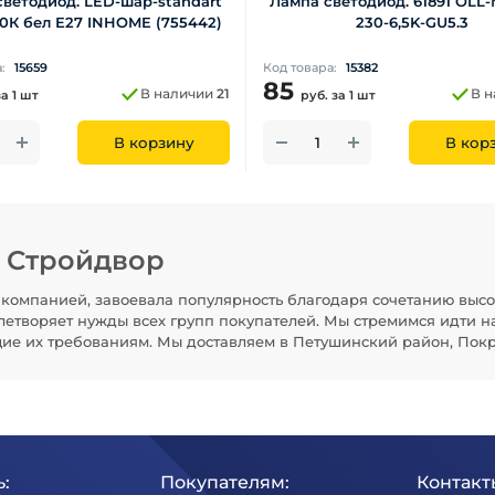
ветодиод. LED-шар-standart
Лампа светодиод. 61891 OLL-
0К бел Е27 INHOME (755442)
230-6,5K-GU5.3
а:
15659
Код товара:
15382
85
В наличии
21
В 
за 1 шт
руб.
за 1 шт
В корзину
В кор
н Стройдвор
компанией, завоевала популярность благодаря сочетанию высо
летворяет нужды всех групп покупателей. Мы стремимся идти н
щие их требованиям. Мы доставляем в Петушинский район, Покр
:
Покупателям:
Контакт