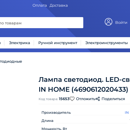
Оплата
Доставка
Войти
ы
Электрика
Ручной инструмент
Электроинструменты
етодиодные
Лампа светодиод. LED-св
IN HOME (4690612020433)
15653
Отложить
Поделиться
Код товара:
Производитель
IN
Длина
Мощность, Вт