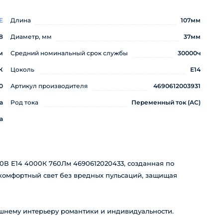
E
Длина
107мм
8
Диаметр, мм
37мм
м
Средний номинальный срок службы
30000ч
К
Цоколь
E14
0
Артикул производителя
4690612003931
а
Род тока
Переменный ток (AC)
а
В Е14 4000К 760Лм 4690612020433, созданная по
 комфортный свет без вредных пульсаций, защищая
нему интерьеру романтики и индивидуальности.