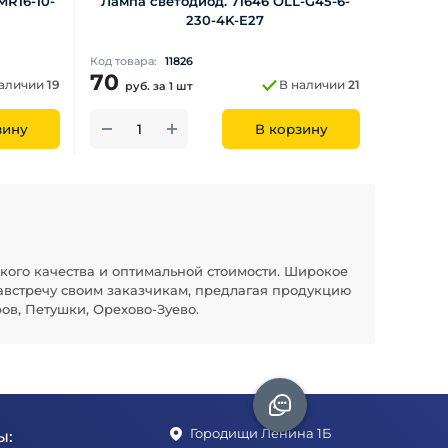
MR16-10-
Лампа светодиод. 71646 OLL-G45-6-
230-4K-E27
Код товара:
11826
70
наличии
19
В наличии
21
руб.
за 1 шт
зину
В корзину
кого качества и оптимальной стоимости. Широкое
австречу своим заказчикам, предлагая продукцию
ов, Петушки, Орехово-Зуево.
Городищи Ленина 1Б
ы: