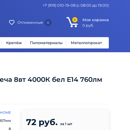
+7 (919) 010-19-08
(с 08:00 до 19:00)
Моя корзина
0
Отложенные
0
0
руб.
Крепёж
Пиломатериалы
Металлопрокат
еча 8вт 4000К бел Е14 760лм
 HOME
72 руб.
107мм
за 1 шт
8