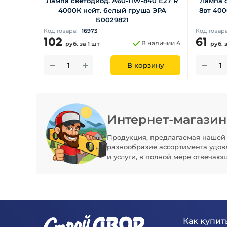
Лампа светодиод. А60-11W-840 Е27 R
Лампа с
4000К нейт. белый груша ЭРА
8вт 400
Б0029821
Код товара:
16973
Код товар
102
61
В наличии
4
руб.
за 1 шт
руб.
В корзину
Интернет-магази
Продукция, предлагаемая нашей 
разнообразие ассортимента удов
и услуги, в полной мере отвечаю
Как купить