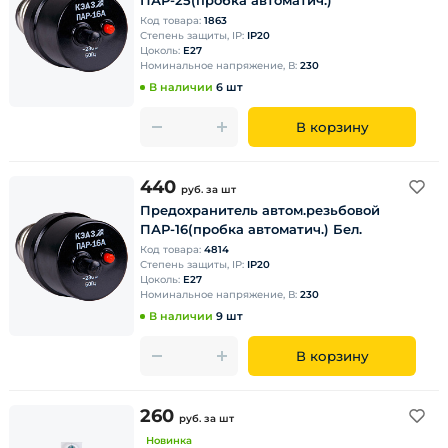
ПАР-25(пробка автоматич.)
Код товара:
1863
Степень защиты, IP:
IP20
Цоколь:
E27
Номинальное напряжение, В:
230
В наличии
6 шт
В корзину
440
руб.
за шт
Предохранитель автом.резьбовой
ПАР-16(пробка автоматич.) Бел.
Код товара:
4814
Степень защиты, IP:
IP20
Цоколь:
E27
Номинальное напряжение, В:
230
В наличии
9 шт
В корзину
260
руб.
за шт
Новинка