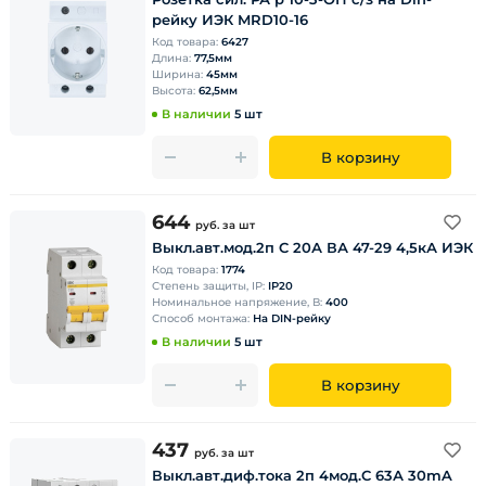
рейку ИЭК MRD10-16
Код товара:
6427
Длина:
77,5мм
Ширина:
45мм
Высота:
62,5мм
В наличии
5 шт
В корзину
644
руб.
за шт
Выкл.авт.мод.2п C 20А ВА 47-29 4,5кА ИЭК
Код товара:
1774
Степень защиты, IP:
IP20
Номинальное напряжение, В:
400
Способ монтажа:
На DIN-рейку
В наличии
5 шт
В корзину
437
руб.
за шт
Выкл.авт.диф.тока 2п 4мод.С 63А 30mA