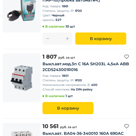
ПАР-10(пробка автоматич.)
Код товара:
1861
Степень защиты, IP:
IP20
Цвет:
Черный
Цоколь:
E27
В наличии
10 шт
В корзину
1 807
руб.
за шт
Выкл.авт.мод.3п C 16А SH203L 4,5кА ABB
2CDS243001R016
Код товара:
1801
Степень защиты, IP:
IP20
Номинальное напряжение, В:
400
Способ монтажа:
На DIN-рейку
В наличии
1 шт
В корзину
10 561
руб.
за шт
Выкл.авт. ВА04-36-340010 160А 690AC