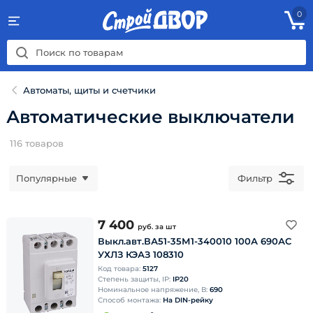
0
Автоматы, щиты и счетчики
Автоматические выключатели
116
товаров
Популярные
Фильтр
7 400
руб.
за шт
Выкл.авт.ВА51-35М1-340010 100А 690АС
УХЛЗ КЭАЗ 108310
Код товара:
5127
Степень защиты, IP:
IP20
Номинальное напряжение, В:
690
Способ монтажа:
На DIN-рейку