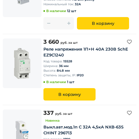
Номинальный ток:
32А
В наличии
12 шт
В корзину
3 660
руб.
за шт
Реле напряжения 1П+Н 40A 230В SchE
EZ9C1240
Код товара:
15528
Ширина:
36 мм
Высота:
84.8 мм
Степень защиты, IP:
IP20
В наличии
1 шт
В корзину
337
руб.
за шт
Новинка
Выкл.авт.мод.1п C 32А 4,5кА NXB-63S
CHINT 296713