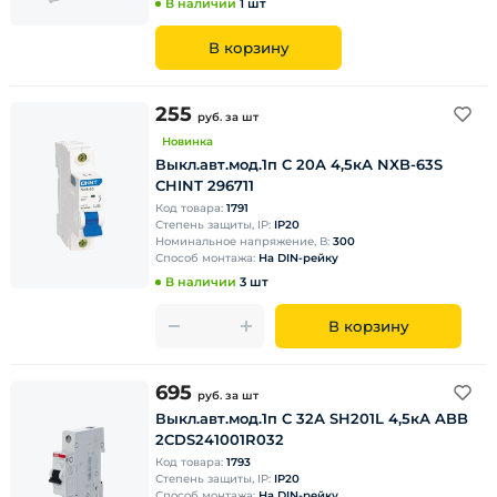
В наличии
1 шт
В корзину
255
руб.
за шт
Новинка
Выкл.авт.мод.1п C 20А 4,5кА NXB-63S
CHINT 296711
Код товара:
1791
Степень защиты, IP:
IP20
Номинальное напряжение, В:
300
Способ монтажа:
На DIN-рейку
В наличии
3 шт
В корзину
695
руб.
за шт
Выкл.авт.мод.1п C 32А SH201L 4,5кА ABB
2CDS241001R032
Код товара:
1793
Степень защиты, IP:
IP20
Способ монтажа:
На DIN-рейку