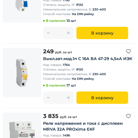
Код товара:
1790
Степень защиты, IP:
IP20
Номинальное напряжение, В:
230-400
Способ монтажа:
На DIN-рейку
В наличии
10 шт
В корзину
249
руб.
за шт
Выкл.авт.мод.1п C 16А ВА 47-29 4,5кА ИЭК
Код товара:
1764
Степень защиты, IP:
IP20
Номинальное напряжение, В:
230-400
Способ монтажа:
На DIN-рейку
В наличии
17 шт
В корзину
3 835
руб.
за шт
Реле напряжения и тока с дисплеем
MRVA 32A PROxima EKF
Код товара:
1496