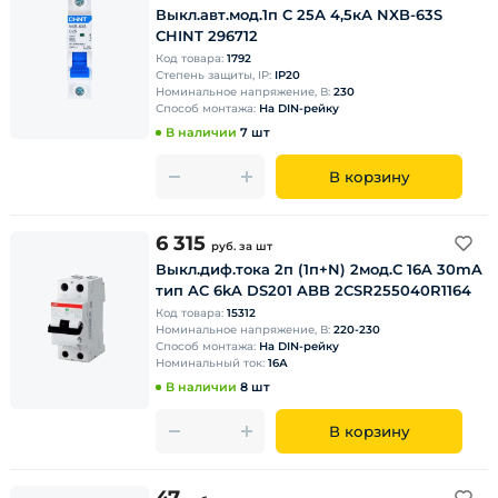
Выкл.авт.мод.1п C 25А 4,5кА NXB-63S
CHINT 296712
Код товара:
1792
Степень защиты, IP:
IP20
Номинальное напряжение, В:
230
Способ монтажа:
На DIN-рейку
В наличии
7 шт
В корзину
6 315
руб.
за шт
Выкл.диф.тока 2п (1п+N) 2мод.С 16A 30mA
тип AC 6kA DS201 ABB 2CSR255040R1164
Код товара:
15312
Номинальное напряжение, В:
220-230
Способ монтажа:
На DIN-рейку
Номинальный ток:
16А
В наличии
8 шт
В корзину