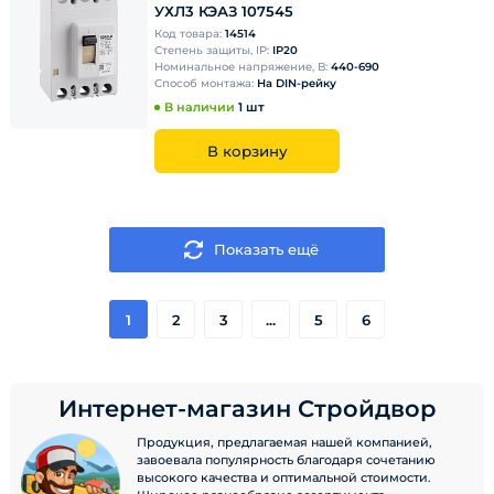
УХЛ3 КЭАЗ 107545
Код товара:
14514
Степень защиты, IP:
IP20
Номинальное напряжение, В:
440-690
Способ монтажа:
На DIN-рейку
В наличии
1 шт
В корзину
Показать ещё
1
2
3
...
5
6
Интернет-магазин Стройдвор
Продукция, предлагаемая нашей компанией,
завоевала популярность благодаря сочетанию
высокого качества и оптимальной стоимости.