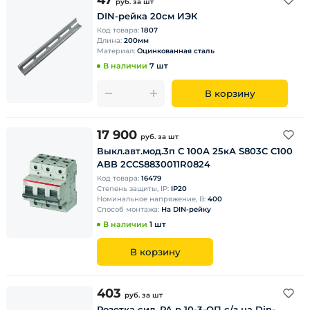
47
руб.
за шт
DIN-рейка 20cм ИЭК
Код товара:
1807
Длина:
200мм
Материал:
Оцинкованная сталь
В наличии
7 шт
В корзину
17 900
руб.
за шт
Выкл.авт.мод.3п C 100А 25кА S803C C100
ABB 2CCS8830011R0824
Код товара:
16479
Степень защиты, IP:
IP20
Номинальное напряжение, В:
400
Способ монтажа:
На DIN-рейку
В наличии
1 шт
В корзину
403
руб.
за шт
Розетка сил. РА р 10-3-ОП с/з на Din-