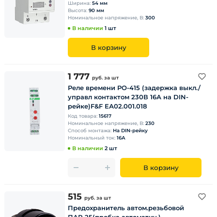
Ширина:
54 мм
Высота:
90 мм
Номинальное напряжение, В:
300
В наличии
1 шт
В корзину
1 777
руб.
за шт
Реле времени РО-415 (задержка выкл./
управл контактом 230В 16А на DIN-
рейке)F&F ЕА02.001.018
Код товара:
15617
Номинальное напряжение, В:
230
Способ монтажа:
На DIN-рейку
Номинальный ток:
16А
В наличии
2 шт
В корзину
515
руб.
за шт
Предохранитель автом.резьбовой