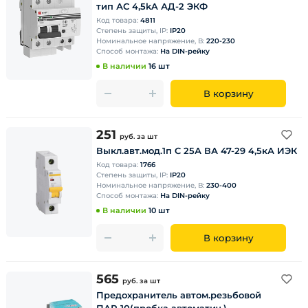
тип АС 4,5kA АД-2 ЭКФ
Код товара:
4811
Степень защиты, IP:
IP20
Номинальное напряжение, В:
220-230
Способ монтажа:
На DIN-рейку
В наличии
16 шт
В корзину
251
руб.
за шт
Выкл.авт.мод.1п C 25А ВА 47-29 4,5кА ИЭК
Код товара:
1766
Степень защиты, IP:
IP20
Номинальное напряжение, В:
230-400
Способ монтажа:
На DIN-рейку
В наличии
10 шт
В корзину
565
руб.
за шт
Предохранитель автом.резьбовой