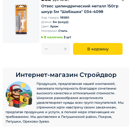
Отвес цилиндрический металл 150гр
шнур 5м "Шабашка" 034-4098
Код товара:
18580
Длина:
5м (шнур)
Цвет:
Хром
Материал:
Сталь
В наличии
3 шт
В корзину
Интернет-магазин Стройдвор
Продукция, предлагаемая нашей компанией,
завоевала популярность благодаря сочетанию
высокого качества и оптимальной стоимости.
Широкое разнообразие ассортимента
удовлетворяет нужды всех групп покупателей. Мы
стремимся идти навстречу своим заказчикам,
предлагая продукцию и услуги, в полной мере отвечающие их
требованиям. Мы доставляем в Петушинский район, Покров,
Петушки, Орехово-Зуево.