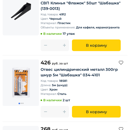
СВП Клинья "Флажок" 50шт "Шабашка"
(139-0013)
Код товара:
4912
Цвет:
Черный
Материал:
Пластик
Объекты применения:
Для кафеля, керамогранита
В наличии
17 упак
В корзину
426
руб.
за шт
Отвес цилиндрический металл 300гр
шнур 5м "Шабашка" 034-4101
Код товара:
18581
Длина:
5м (шнур)
Цвет:
Хром
Материал:
Сталь
В наличии
2 шт
В корзину
268
руб.
за шт