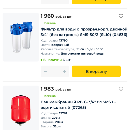
1 960
руб.
за шт
Новинка
Фильтр для воды с прозрач.корп. двойной
3/4" (без катридж.) SMS-50/2 (SL10) (04836)
Код товара:
13790
Цвет:
Прозрачный
Рабочая температура, °С:
От +5 до +35 °С
Назначение:
Для очистки питьевой воды
В наличии
6 шт
В корзину
1 983
руб.
за шт
Новинка
Бак мембранный РБ G-3/4" 8л SMS L-
вертикальный (07265)
Код товара:
12762
Длина:
20см
Ширина:
20см
Высота:
32см