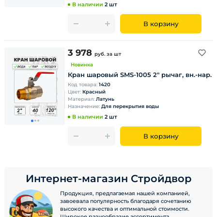
В наличии
2 шт
В корзину
3 978
руб.
за шт
Новинка
Кран шаровый SMS-1005 2" рычаг, вн.-нар.
Код товара:
1420
Цвет:
Красный
Материал:
Латунь
Назначение:
Для перекрытия воды
В наличии
2 шт
В корзину
Интернет-магазин Стройдвор
Продукция, предлагаемая нашей компанией,
завоевала популярность благодаря сочетанию
высокого качества и оптимальной стоимости.
Широкое разнообразие ассортимента