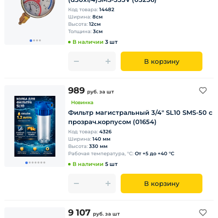
Код товара:
14482
Ширина:
8см
Высота:
12см
Толщина:
3см
В наличии
3 шт
В корзину
989
руб.
за шт
Новинка
Фильтр магистральный 3/4" SL10 SMS-50 с
прозрач.корпусом (01654)
Код товара:
4326
Ширина:
140 мм
Высота:
330 мм
Рабочая температура, °С:
От +5 до +40 °C
В наличии
5 шт
В корзину
9 107
руб.
за шт