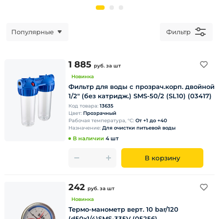
Популярные
Фильтр
1 885
руб.
за шт
Новинка
Фильтр для воды с прозрач.корп. двойной
1/2" (без катридж.) SMS-50/2 (SL10) (03417)
Код товара:
13635
Цвет:
Прозрачный
Рабочая температура, °С:
От +1 до +40
Назначение:
Для очистки питьевой воды
В наличии
4 шт
В корзину
242
руб.
за шт
Новинка
Термо-манометр верт. 10 bar/120
(d50х1/4)SMS-335V (05256)