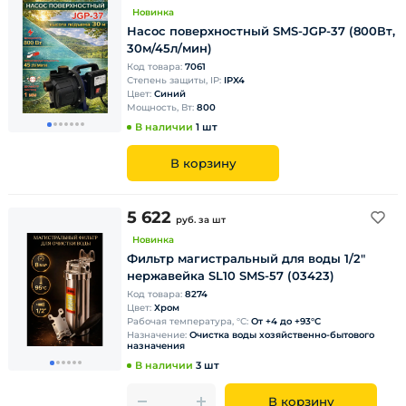
Новинка
Насос поверхностный SMS-JGP-37 (800Вт,
30м/45л/мин)
Код товара:
7061
Степень защиты, IP:
IPX4
Цвет:
Синий
Мощность, Вт:
800
В наличии
1 шт
В корзину
5 622
руб.
за шт
Новинка
Фильтр магистральный для воды 1/2"
нержавейка SL10 SMS-57 (03423)
Код товара:
8274
Цвет:
Хром
Рабочая температура, °С:
От +4 до +93°С
Назначение:
Очистка воды хозяйственно-бытового
назначения
В наличии
3 шт
В корзину