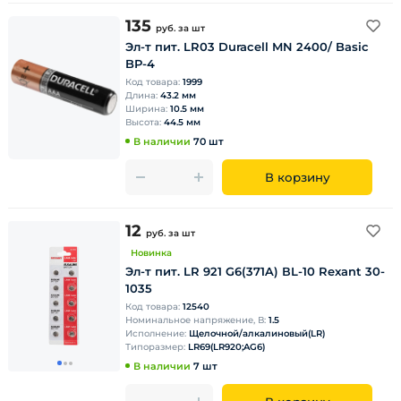
135
руб.
за шт
Эл-т пит. LR03 Duracell MN 2400/ Basic
BP-4
Код товара:
1999
Длина:
43.2 мм
Ширина:
10.5 мм
Высота:
44.5 мм
В наличии
70 шт
В корзину
12
руб.
за шт
Новинка
Эл-т пит. LR 921 G6(371A) ВL-10 Rexant 30-
1035
Код товара:
12540
Номинальное напряжение, В:
1.5
Исполнение:
Щелочной/алкалиновый(LR)
Типоразмер:
LR69(LR920;AG6)
В наличии
7 шт