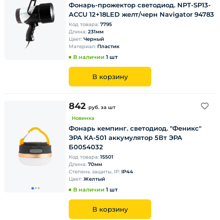
Фонарь-прожектор светодиод. NPT-SP13-
ACCU 12+18LED желт/черн Navigator 94783
Код товара:
7795
Длина:
231мм
Цвет:
Черный
Материал:
Пластик
В наличии
1 шт
В корзину
842
руб.
за шт
Новинка
Фонарь кемпинг. светодиод. "Феникс"
ЭРА КА-501 аккумулятор 5Вт ЭРА
Б0054032
Код товара:
15501
Длина:
70мм
Степень защиты, IP:
IP44
Цвет:
Желтый
В наличии
1 шт
В корзину