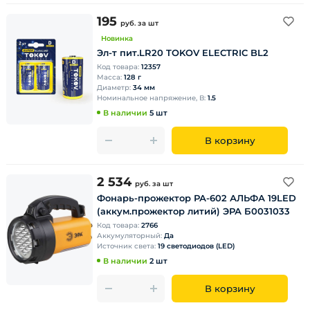
195
руб.
за шт
Новинка
Эл-т пит.LR20 TOKOV ELECTRIC BL2
Код товара:
12357
Масса:
128 г
Диаметр:
34 мм
Номинальное напряжение, В:
1.5
В наличии
5 шт
В корзину
2 534
руб.
за шт
Фонарь-прожектор РА-602 АЛЬФА 19LED
(аккум.прожектор литий) ЭРА Б0031033
Код товара:
2766
Аккумуляторный:
Да
Источник света:
19 светодиодов (LED)
В наличии
2 шт
В корзину