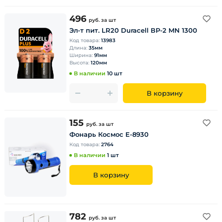
496
руб.
за шт
Эл-т пит. LR20 Duracell ВР-2 MN 1300
Код товара:
13983
Длина:
35мм
Ширина:
91мм
Высота:
120мм
В наличии
10 шт
В корзину
155
руб.
за шт
Фонарь Космос Е-8930
Код товара:
2764
В наличии
1 шт
В корзину
782
руб.
за шт