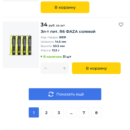
В корзину
34
руб.
за шт
Эл-т пит. R6 ФАZА солевой
Код товара:
8891
Ширина:
14.5 мм
Высота:
50.5 мм
Масса:
13.5 г
В наличии
31 шт
В корзину
Показать ещё
1
2
3
...
7
8