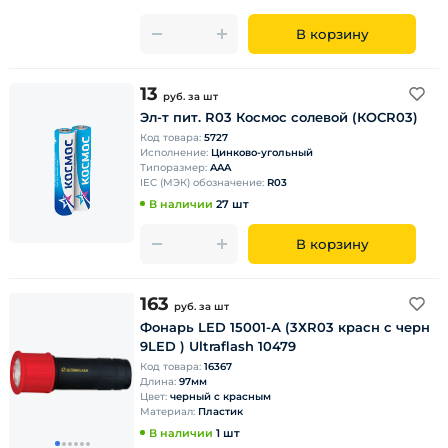
В корзину
13
руб.
за шт
Эл-т пит. R03 Космос солевой (КОСR03)
Код товара:
5727
Исполнение:
Цинково-угольный
Типоразмер:
AAA
IEC (МЭК) обозначение:
R03
В наличии
27 шт
В корзину
163
руб.
за шт
Фонарь LED 15001-А (3ХR03 красн с черн
9LED ) Ultraflash 10479
Код товара:
16367
Длина:
97мм
Цвет:
черный с красным
Материал:
Пластик
В наличии
1 шт