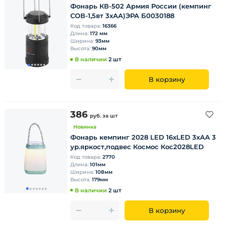
Фонарь КВ-502 Армия России (кемпинг
СОВ-1,5вт 3хАА)ЭРА Б0030188
Код товара:
16366
Длина:
172 мм
Ширина:
93мм
Высота:
90мм
В наличии
2 шт
В корзину
386
руб.
за шт
Новинка
Фонарь кемпинг 2028 LED 16xLED 3хАА 3
ур.яркост,подвес Космос Кос2028LED
Код товара:
2770
Длина:
101мм
Ширина:
108мм
Высота:
179мм
В наличии
2 шт
В корзину